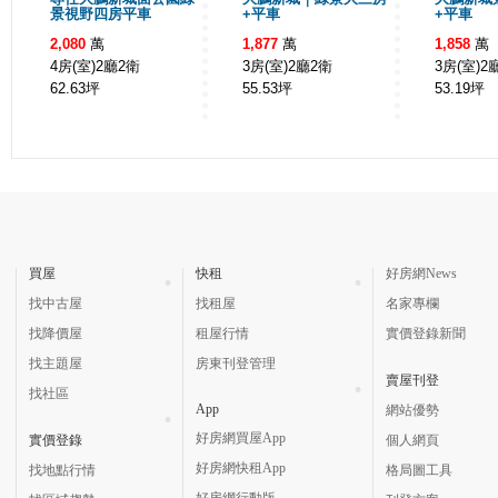
景視野四房平車
+平車
+平車
2,080
萬
1,877
萬
1,858
萬
4房(室)2廳2衛
3房(室)2廳2衛
3房(室)2
62.63
坪
55.53
坪
53.19
坪
買屋
快租
好房網News
找中古屋
找租屋
名家專欄
找降價屋
租屋行情
實價登錄新聞
找主題屋
房東刊登管理
賣屋刊登
找社區
App
網站優勢
好房網買屋App
實價登錄
個人網頁
好房網快租App
找地點行情
格局圖工具
好房網行動版