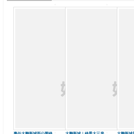
專任大鵬新城面公園綠
大鵬新城｜綠景大三房
大鵬新城