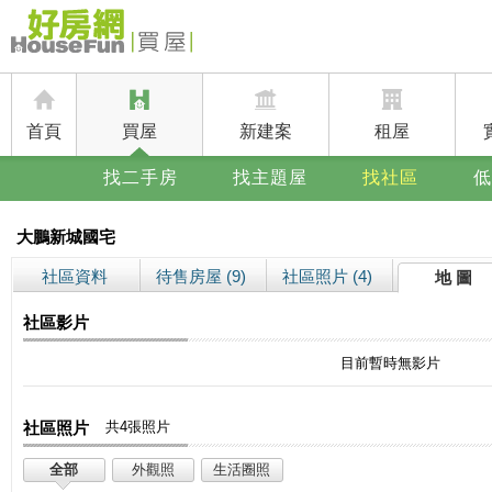
首頁
買屋
新建案
租屋
找二手房
找主題屋
找社區
低
大鵬新城國宅
社區資料
待售房屋 (9)
社區照片 (4)
地 圖
社區影片
目前暫時無影片
社區照片
共4張照片
全部
外觀照
生活圈照