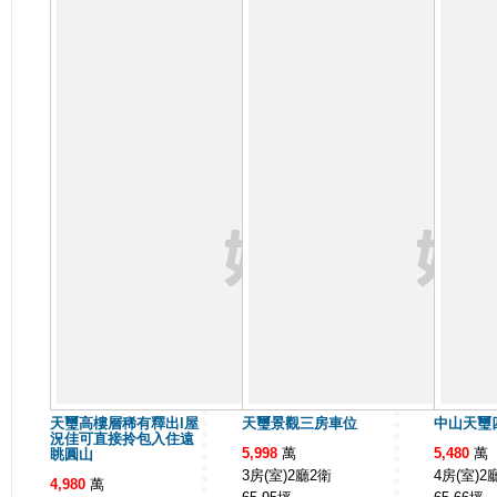
天璽高樓層稀有釋出l屋
天璽景觀三房車位
中山天璽
況佳可直接拎包入住遠
5,998
萬
5,480
萬
眺圓山
3房(室)2廳2衛
4房(室)2
4,980
萬