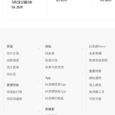
65.95
坪
65.66
坪
3房(室)2廳2衛
54.35
坪
買屋
快租
好房網News
找中古屋
找租屋
名家專欄
找降價屋
租屋行情
實價登錄新聞
找主題屋
房東刊登管理
賣屋刊登
找社區
App
網站優勢
好房網買屋App
實價登錄
個人網頁
好房網快租App
找地點行情
格局圖工具
好房網行動版
找區域趨勢
刊登方案
新建案