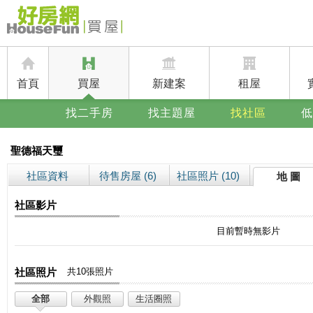
首頁
買屋
新建案
租屋
找二手房
找主題屋
找社區
低
聖德福天璽
社區資料
待售房屋 (6)
社區照片 (10)
地 圖
社區影片
目前暫時無影片
社區照片
共10張照片
全部
外觀照
生活圈照