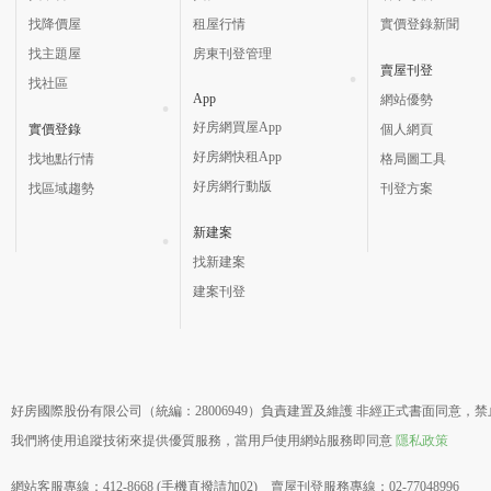
找降價屋
租屋行情
實價登錄新聞
找主題屋
房東刊登管理
賣屋刊登
找社區
App
網站優勢
好房網買屋App
實價登錄
個人網頁
好房網快租App
找地點行情
格局圖工具
好房網行動版
找區域趨勢
刊登方案
新建案
找新建案
建案刊登
好房國際股份有限公司（統編：28006949）負責建置及維護 非經正式書面同意，
我們將使用追蹤技術來提供優質服務，當用戶使用網站服務即同意
隱私政策
網站客服專線：412-8668 (手機直撥請加02) 賣屋刊登服務專線：02-77048996