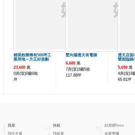
精美粉寮稀有500坪工
墅向陽透天有電梯
透天店面/
業用地～方正好規劃
雙面臨路/
6,680
萬
23,600
萬
5,698
萬
7房(室)3廳5衛
0房(室)0廳0衛
4房(室)3
117.88
坪
坪
65.81
坪
買屋
快租
好房網News
找中古屋
找租屋
名家專欄