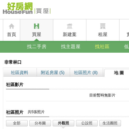
首頁
買屋
新建案
租屋
找二手房
找主題屋
找社區
低
非常林口
社區資料
附近房屋 (5)
社區照片 (8)
地 圖
社區影片
目前暫時無影片
社區照片
共5張照片
全部
分布圖
外觀照
公設照
生活圈照