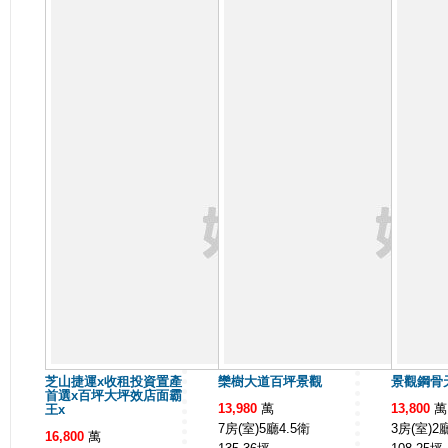
芝山捷運x收租投資置產
欒樹大道百坪景觀
景觀鋼骨
首選x百坪大坪效店面霸
13,980
萬
13,800
萬
王x
7房(室)5廳4.5衛
3房(室)2
16,800
萬