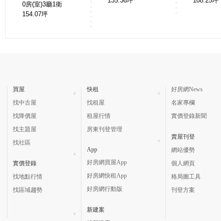
135.36
坪
108.25
坪
0房(室)3廳1衛
154.07
坪
買屋
快租
好房網News
找中古屋
找租屋
名家專欄
找降價屋
租屋行情
實價登錄新聞
找主題屋
房東刊登管理
賣屋刊登
找社區
App
網站優勢
好房網買屋App
實價登錄
個人網頁
好房網快租App
找地點行情
格局圖工具
好房網行動版
找區域趨勢
刊登方案
新建案