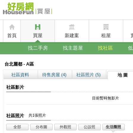
首頁
買屋
新建案
租屋
找二手房
找主題屋
找社區
低
台北麗都 - A區
社區資料
待售房屋 (4)
社區照片 (5)
地 圖
社區影片
目前暫時無影片
社區照片
共1張照片
全部
分布圖
外觀照
公設照
生活圈照