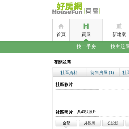
首頁
買屋
新建案
找二手房
找主題
花開並蒂
社區資料
待售房屋 (1)
社區
社區影片
社區照片
共43張照片
全部
外觀照
公設照