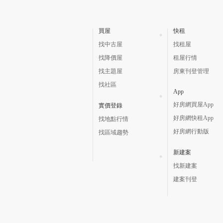
買屋
快租
找中古屋
找租屋
找降價屋
租屋行情
找主題屋
房東刊登管理
找社區
App
好房網買屋App
實價登錄
好房網快租App
找地點行情
好房網行動版
找區域趨勢
新建案
找新建案
建案刊登