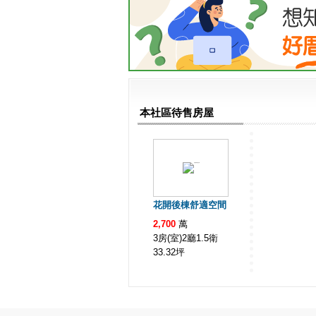
本社區待售房屋
花開後棟舒適空間
2,700
萬
3房(室)2廳1.5衛
33.32
坪