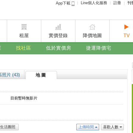
Line個人化服務
註冊
刊
App下載
租屋免
賣屋
廣告
租屋
實價登錄
降價地圖
TV
屋
找社區
低於實價房
捷運降價宅
照片 (43)
地 圖
目前暫時無影片
生活圈照
上傳時間
喜歡人數