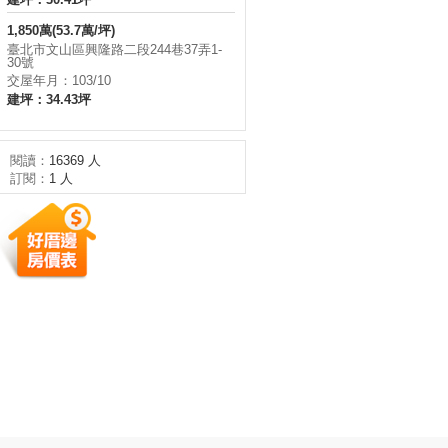
1,850萬(53.7萬/坪)
臺北市文山區興隆路二段244巷37弄1-
30號
交屋年月：103/10
建坪：34.43坪
閱讀：
16369 人
訂閱：
1 人