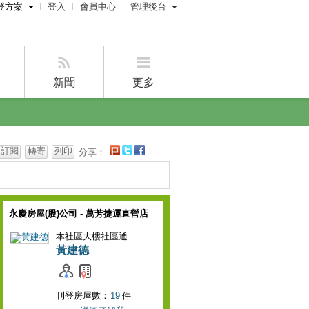
登方案
登入
會員中心
管理後台
費刊登
屋主管理後台
刊登
經紀人管理後台
刊登
設計師管理後台
新聞
更多
賣屋刊登
好房APP
訂閱
轉寄
列印
分享：
永慶房屋(股)公司 - 萬芳捷運直營店
本社區大樓社區通
黃建德
刊登房屋數：
19
件