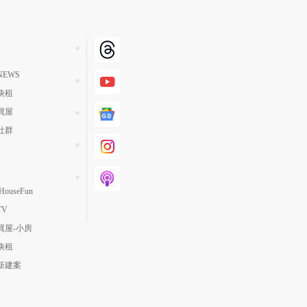
EWS
快租
買屋
社群
ouseFun
TV
買屋-小房
快租
新建案