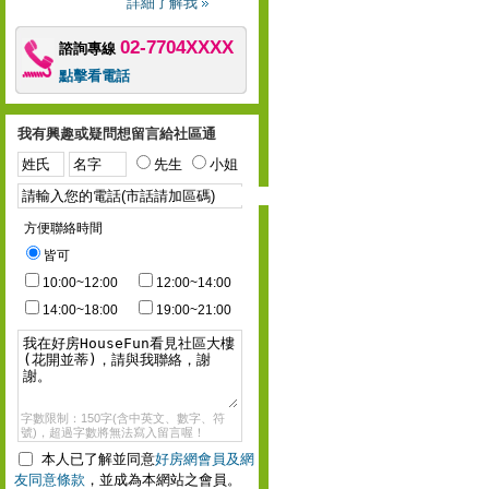
詳細了解我
02-7704XXXX
諮詢專線
點擊看電話
我有興趣或疑問想留言給社區通
先生
小姐
方便聯絡時間
皆可
10:00~12:00
12:00~14:00
14:00~18:00
19:00~21:00
字數限制：150字(含中英文、數字、符
號)，超過字數將無法寫入留言喔！
本人已了解並同意
好房網會員及網
友同意條款
，並成為本網站之會員。