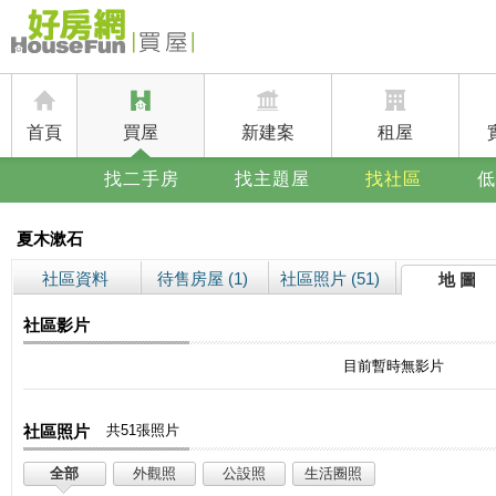
首頁
買屋
新建案
租屋
找二手房
找主題屋
找社區
低
夏木漱石
社區資料
待售房屋 (1)
社區照片 (51)
地 圖
社區影片
目前暫時無影片
社區照片
共51張照片
全部
外觀照
公設照
生活圈照