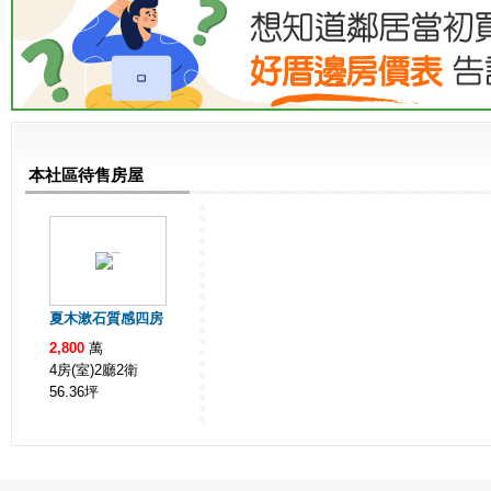
本社區待售房屋
夏木漱石質感四房
2,800
萬
4房(室)2廳2衛
56.36
坪