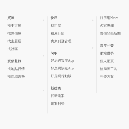
買屋
快租
好房網News
找中古屋
找租屋
名家專欄
找降價屋
租屋行情
實價登錄新聞
找主題屋
房東刊登管理
賣屋刊登
找社區
App
網站優勢
好房網買屋App
實價登錄
個人網頁
好房網快租App
找地點行情
格局圖工具
好房網行動版
找區域趨勢
刊登方案
新建案
找新建案
建案刊登