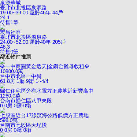
泉源華城
臺北市北投區泉源路
19.00~39.00
屋齡46年
44戶
24.1
待售
1
筆
宏昌社區
臺北市北投區溫泉路
24.00~52.00
屋齡40年
205戶
46.3
待售
0
筆
鄰近物件推薦
💎一中商圈黃金透天|金鑽金雞母收租💎
10800.0
萬
台中市北區一中街
61
8房 1廳 9衛
1~4/4
歸仁住宅區旁有水電方正農地近新豐高中
1260.0
萬
台南市歸仁區八甲東段
0
0房 0廳 0衛
七股區近台17線濱海公路低價方正農地
598.0
萬
台南市七股區大埕段
0
0房 0廳 0衛