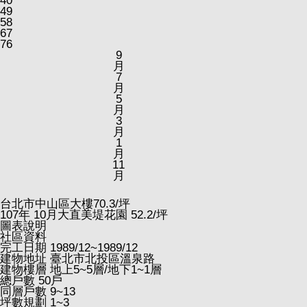
40
49
58
67
76
9
月
7
月
5
月
3
月
1
月
11
月
台北市中山區大樓
70.3
/坪
107
年
10
月大直美堤花園
52.2
/坪
圖表說明
社區資料
完工日期
1989/12~1989/12
建物地址
臺北市北投區溫泉路
建物樓層
地上5~5層/地下1~1層
總戶數
50戶
同層戶數
9~13
坪數規劃
1~3