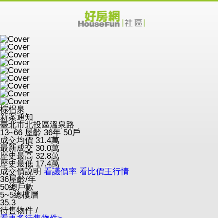
棕梠泉
新案通知
臺北市北投區溫泉路
13~66
屋齡 36年
50戶
成交均價
31.4
萬
最新成交
30.0
萬
歷史最高
32.8
萬
歷史最低
17.4
萬
成交價說明
看議價率
看比價王行情
36
屋齡/年
50
總戶數
5~5
總樓層
35.3
待售物件 /