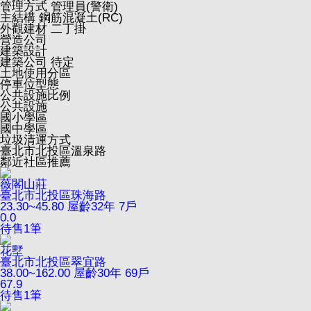
管理方式
管理員(警衛)
主結構
鋼筋混凝土(RC)
外觀建材
二丁掛
營造公司
建築設計
建築公司
待定
土地使用分區
停車位型態
公共設施比例
公共設施
國小學區
國中學區
垃圾清運方式
臺北市北投區溫泉路
鄰近社區推薦
薇閣山莊
臺北市北投區珠海路
23.30~45.80
屋齡32年
7戶
0.0
待售
1
筆
花墅
臺北市北投區翠宜路
38.00~162.00
屋齡30年
69戶
67.9
待售
1
筆