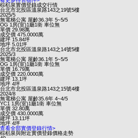
看更多待售物件>
棕梠泉實價登錄成交行情
台北市北投區溫泉路143之19號5樓
2025/5
無電梯公寓
屋齡36.3年
5~5/5
OG
1房(室)1廳1衛
車位無
單價
29.98
萬
成交價
475.0000
萬
建坪
15.84
坪
地坪
5.01
坪
台北市北投區溫泉路143之14號5樓
2025/3
無電梯公寓
屋齡36.1年
5~5/5
OG
1房(室)1廳1衛
車位無
單價
16.79
萬
成交價
220.0000
萬
建坪
13.1
坪
地坪
4
坪
台北市北投區溫泉路143之15號4樓
2024/8
無電梯公寓
屋齡35.6年
4~4/5
YC1
1房(室)1廳1衛
車位無
單價
32.80
萬
成交價
430.0000
萬
建坪
13.11
坪
地坪
4
坪
查看全部實價登錄行情>
棕梠泉與附近實價登錄價格走勢