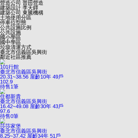
營造公司
普田營造
建築設計
李天鐸
建築公司
東騰機構
土地使用分區
停車位型態
公共設施比例
公共設施
國小學區
國中學區
垃圾清運方式
臺北市信義區吳興街
鄰近社區推薦
101行館
臺北市信義區吳興街
20.31~38.56
屋齡10年
49戶
102.9
待售
1
筆
住都新貴
臺北市信義區吳興街
16.42~49.08
屋齡30年
43戶
97.6
待售
0
筆
莎莎家堡
臺北市信義區吳興街
8.25~37.42
屋齡34年
51戶