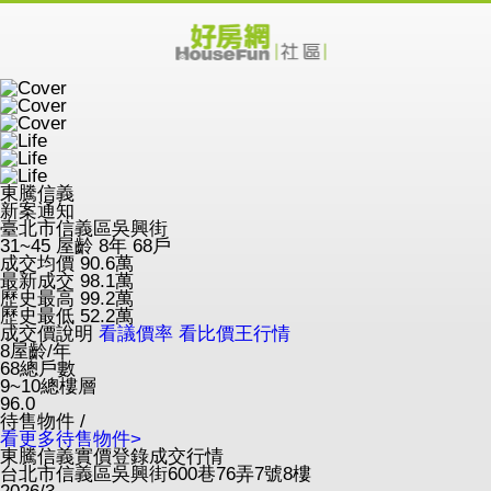
東騰信義
新案通知
臺北市信義區吳興街
31~45
屋齡 8年
68戶
成交均價
90.6
萬
最新成交
98.1
萬
歷史最高
99.2
萬
歷史最低
52.2
萬
成交價說明
看議價率
看比價王行情
8
屋齡/年
68
總戶數
9~10
總樓層
96.0
待售物件 /
看更多待售物件>
東騰信義實價登錄成交行情
台北市信義區吳興街600巷76弄7號8樓