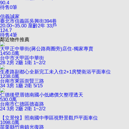
90.4
待售
0
筆
信義誠家
臺北市信義區吳興街394巷
20.00~35.00
屋齡2年
33戶
124.7
待售
4
筆
鄰近物件推薦
大甲正中華街(蔣公路商圈旁)店住-獨家專賣
1450.0
萬
台中市大甲區中華街
28
2房 2廳 1衛
1~2/2
生產路副都心全新完工未入住2+1房雙衛浴平面車位
1238.0
萬
台南市東區崇賢三路
34
3房 1廳 2衛
5/15
仁德後壁厝德南國小低總價欠整理透天
530.0
萬
台南市仁德區德崙路
24
3房 2廳 2衛
1~2/2
【立景悅】照南國中學區視野景觀戶平面車位
1098.0
萬
苗栗縣竹南鎮光復路