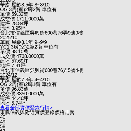
2026/3
華廈
屋齡8.5年
8~8/10
OG
3房(室)2廳2衛
車位有
單價
59.32
萬
成交價
1711.0000
萬
建坪
28.84
坪
地坪
3.95
坪
台北市信義區吳興街600巷76弄9號9樓
2025/10
華廈
屋齡8.1年
9~9/9
YC1
3房(室)2廳2衛
車位有
單價
98.10
萬
成交價
4738.0000
萬
建坪
57.69
坪
地坪
7.91
坪
台北市信義區吳興街600巷76弄5號4樓
2024/12
華廈
屋齡7.3年
4~4/10
OG
2房(室)2廳1衛
車位有
單價
96.83
萬
成交價
3350.0000
萬
建坪
44.46
坪
地坪
5.74
坪
查看全部實價登錄行情>
東騰信義與附近實價登錄價格走勢
40
49
58