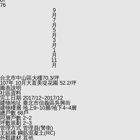
67
76
9
月
7
月
5
月
3
月
1
月
11
月
台北市中山區大樓
70.3
/坪
107
年
10
月大直美堤花園
52.2
/坪
圖表說明
社區資料
完工日期
2017/12~2017/12
建物地址
臺北市信義區吳興街
建物樓層
地上9~10層/地下4~4層
總戶數
68戶
同層戶數
2~2
坪數規劃
2~3
管理方式
管理員(警衛)
主結構
鋼筋混凝土(RC)
外觀建材
其他