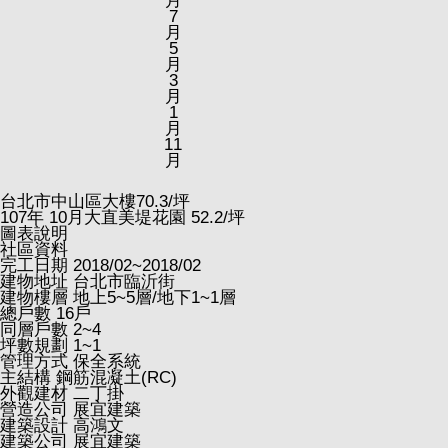
月
7
月
5
月
3
月
1
月
11
月
台北市中山區大樓
70.3
/坪
107
年
10
月大直美堤花園
52.2
/坪
圖表說明
社區資料
完工日期
2018/02~2018/02
建物地址
台北市臨沂街
建物樓層
地上5~5層/地下1~1層
總戶數
16戶
同層戶數
2~4
坪數規劃
1~1
管理方式
保全系統
主結構
鋼筋混凝土(RC)
外觀建材
二丁掛
營造公司
展宜建築
建築設計
高鴻文
建築公司
展宜建築