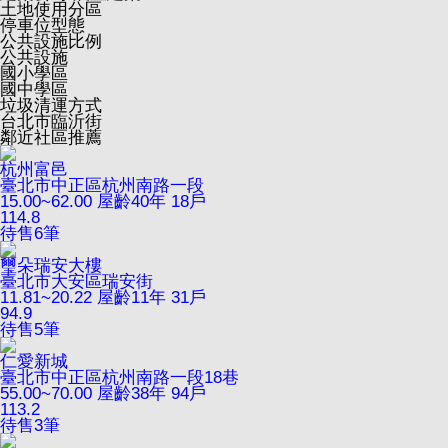
土地使用分區
停車位型態
公共設施比例
公共設施
國小學區
國中學區
垃圾清運方式
台北市臨沂街
鄰近社區推薦
杭州富邑
臺北市中正區杭州南路一段
15.00~62.00
屋齡40年
18戶
114.8
待售
6
筆
璽朵瑞安大樓
臺北市大安區瑞安街
11.81~20.22
屋齡11年
31戶
94.9
待售
5
筆
仁愛新城
臺北市中正區杭州南路一段18巷
55.00~70.00
屋齡38年
94戶
113.2
待售
3
筆