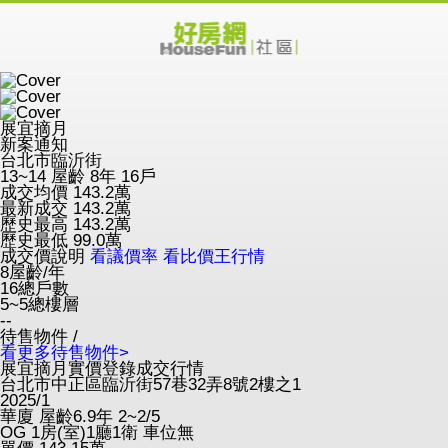
展宜摘月
新案通知
台北市臨沂街
13~14
屋齡 8年
16戶
成交均價
143.2
萬
最新成交
143.2
萬
歷史最高
143.2
萬
歷史最低
99.0
萬
成交價說明
看議價率
看比價王行情
8
屋齡/年
16
總戶數
5~5
總樓層
--
待售物件 /
看更多待售物件>
展宜摘月實價登錄成交行情
台北市中正區臨沂街57巷32弄8號2樓之1
2025/1
華廈
屋齡6.9年
2~2/5
OG
1房(室)1廳1衛
車位無