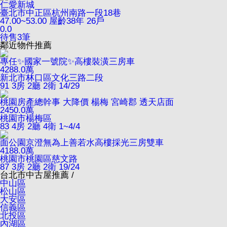
仁愛新城
臺北市中正區杭州南路一段18巷
47.00~53.00
屋齡38年
26戶
0.0
待售
3
筆
鄰近物件推薦
專任✨國家一號院✨高樓裝潢三房車
4288.0
萬
新北市林口區文化三路二段
91
3房 2廳 2衛
14/29
桃園房產總幹事 大降價 楊梅 宮崎郡 透天店面
2450.0
萬
桃園市楊梅區
83
4房 2廳 4衛
1~4/4
面公園京澄無為上善若水高樓採光三房雙車
4188.0
萬
桃園市桃園區慈文路
87
3房 2廳 2衛
19/24
台北市中古屋推薦 /
中山區
松山區
大安區
信義區
北投區
內湖區