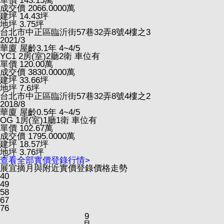
單價
143.15
萬
成交價
2066.0000
萬
建坪
14.43
坪
地坪
3.75
坪
台北市中正區臨沂街57巷32弄8號4樓之3
2021/3
華廈
屋齡3.1年
4~4/5
YC1
2房(室)2廳2衛
車位有
單價
120.00
萬
成交價
3830.0000
萬
建坪
33.66
坪
地坪
7.6
坪
台北市中正區臨沂街57巷32弄8號4樓之2
2018/8
華廈
屋齡0.5年
4~4/5
OG
1房(室)1廳1衛
車位有
單價
102.67
萬
成交價
1795.0000
萬
建坪
18.57
坪
地坪
3.76
坪
查看全部實價登錄行情>
展宜摘月與附近實價登錄價格走勢
40
49
58
67
76
9