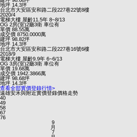
建坪
98.68
坪
地坪
14.3
坪
台北市大安區安和路二段227巷22號8樓
2020/4
電梯大樓
屋齡11.5年
8~8/13
OG
2房(室)2廳3衛
車位有
單價
88.55
萬
成交價
8750.0000
萬
建坪
98.82
坪
地坪
14.3
坪
台北市大安區安和路二段227巷16號6樓
2018/9
電梯大樓
屋齡9.9年
6~6/13
OG
3房(室)2廳3衛
車位有
單價
19.68
萬
成交價
1942.3866
萬
建坪
98.68
坪
地坪
14.3
坪
查看全部實價登錄行情>
遠雄安禾與附近實價登錄價格走勢
40
49
58
67
76
9
月
7