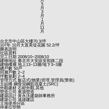
月
5
月
3
月
1
月
11
月
台北市中山區大樓
70.3
/坪
107
年
10
月大直美堤花園
52.2
/坪
圖表說明
社區資料
完工日期
2008/10~2008/10
建物地址
臺北市大安區安和路二段
建物樓層
地上13~13層/地下3~3層
總戶數
50戶
同層戶數
2~2
坪數規劃
2~4
管理方式
飯店式(物業)管理,管理員(警衛)
主結構
鋼骨混鋼筋混凝土(SRC)
外觀建材
石材外觀,其他
營造公司
東源營造
建築設計
黃永沃建築師事務所
建築公司
遠雄建設
土地使用分區
停車位型態