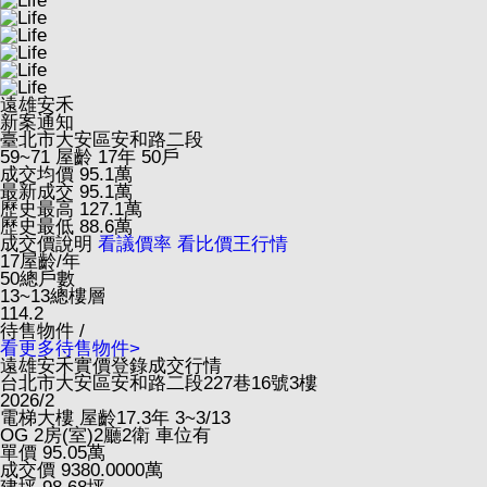
遠雄安禾
新案通知
臺北市大安區安和路二段
59~71
屋齡 17年
50戶
成交均價
95.1
萬
最新成交
95.1
萬
歷史最高
127.1
萬
歷史最低
88.6
萬
成交價說明
看議價率
看比價王行情
17
屋齡/年
50
總戶數
13~13
總樓層
114.2
待售物件 /
看更多待售物件>
遠雄安禾實價登錄成交行情
台北市大安區安和路二段227巷16號3樓
2026/2
電梯大樓
屋齡17.3年
3~3/13
OG
2房(室)2廳2衛
車位有
單價
95.05
萬
成交價
9380.0000
萬