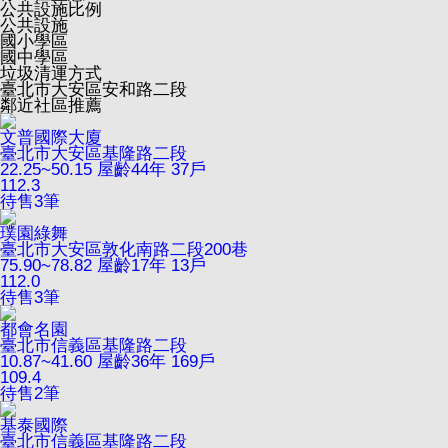
公共設施比例
公共設施
國小學區
國中學區
垃圾清運方式
臺北市大安區安和路二段
鄰近社區推薦
文普國際大廈
臺北市大安區基隆路二段
22.25~50.15
屋齡44年
37戶
112.3
待售
3
筆
璞園綠舞
臺北市大安區敦化南路二段200巷
75.90~78.82
屋齡17年
13戶
112.0
待售
3
筆
都會名園
臺北市信義區基隆路二段
10.87~41.60
屋齡36年
169戶
109.4
待售
2
筆
基泰國際
臺北市信義區基隆路二段