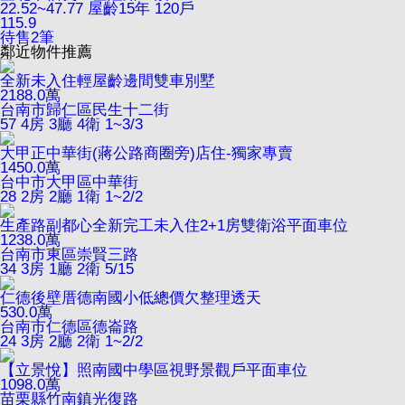
22.52~47.77
屋齡15年
120戶
115.9
待售
2
筆
鄰近物件推薦
全新未入住輕屋齡邊間雙車別墅
2188.0
萬
台南市歸仁區民生十二街
57
4房 3廳 4衛
1~3/3
大甲正中華街(蔣公路商圈旁)店住-獨家專賣
1450.0
萬
台中市大甲區中華街
28
2房 2廳 1衛
1~2/2
生產路副都心全新完工未入住2+1房雙衛浴平面車位
1238.0
萬
台南市東區崇賢三路
34
3房 1廳 2衛
5/15
仁德後壁厝德南國小低總價欠整理透天
530.0
萬
台南市仁德區德崙路
24
3房 2廳 2衛
1~2/2
【立景悅】照南國中學區視野景觀戶平面車位
1098.0
萬
苗栗縣竹南鎮光復路