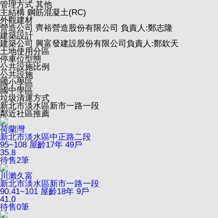
管理方式
其他
主結構
鋼筋混凝土(RC)
外觀建材
營造公司
齊裕營造股份有限公司 負責人:鄭志隆
建築設計
建築公司
興富發建設股份有限公司負責人:鄭欽天
土地使用分區
停車位型態
公共設施比例
公共設施
國小學區
國中學區
垃圾清運方式
新北市淡水區新市一路一段
鄰近社區推薦
荷蘭灣
新北市淡水區中正路二段
95~108
屋齡17年
49戶
35.8
待售
2
筆
川瀨久富
新北市淡水區新市一路一段
90.41~101
屋齡18年
9戶
41.0
待售
0
筆