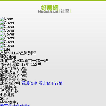
星海VILLA/星海別墅
新案通知
新北市淡水區新市一路一段
79~94
屋齡 17年
152戶
成交均價
0.0
萬
最新成交
0.0
萬
歷史最高
0.0
萬
歷史最低
0.0
萬
成交價說明
看議價率
看比價王行情
17
屋齡/年
152
總戶數
4
總樓層
36.9
待售物件 /