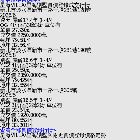
看更多待售物件>
星海VILLA/星海別墅實價登錄成交行情
新北市淡水區新市一路一段281巷128號
2026/6
透天
屋齡17.4年
1~4/4
OG
4房(室)3廳3衛
車位有
單價
27.99
萬
成交價
2250.0000
萬
建坪
79.58
坪
地坪
32.56
坪
新北市淡水區新市一路一段281巷190號
2025/8
別墅
屋齡16.6年
1~4/4
YC2
4房(室)3廳4衛
車位有
單價
29.59
萬
成交價
2350.0000
萬
建坪
79.429
坪
地坪
32.559
坪
新北市淡水區新市一路一段305號
2025/5
別墅
屋齡16.5年
1~4/4
YC2
3房(室)2廳2衛
車位有
單價
23.84
萬
成交價
1920.0000
萬
建坪
80.552
坪
地坪
33.301
坪
查看全部實價登錄行情>
星海VILLA/星海別墅與附近實價登錄價格走勢