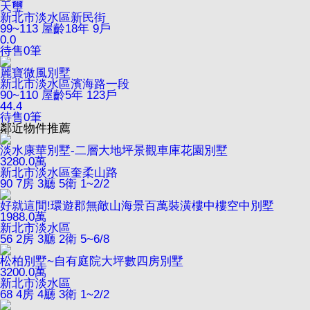
天璽
新北市淡水區新民街
99~113
屋齡18年
9戶
0.0
待售
0
筆
麗寶微風別墅
新北市淡水區濱海路一段
90~110
屋齡5年
123戶
44.4
待售
0
筆
鄰近物件推薦
淡水康華別墅-二層大地坪景觀車庫花園別墅
3280.0
萬
新北市淡水區奎柔山路
90
7房 3廳 5衛
1~2/2
好就這間!環遊郡無敵山海景百萬裝潢樓中樓空中別墅
1988.0
萬
新北市淡水區
56
2房 3廳 2衛
5~6/8
松柏別墅~自有庭院大坪數四房別墅
3200.0
萬
新北市淡水區
68
4房 4廳 3衛
1~2/2