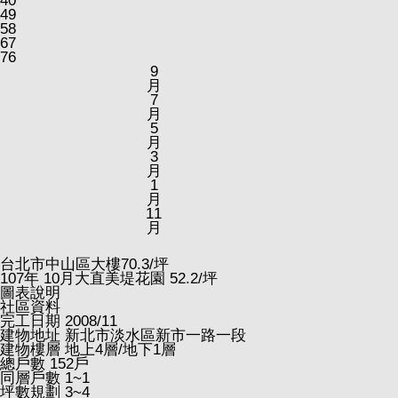
40
49
58
67
76
9
月
7
月
5
月
3
月
1
月
11
月
台北市中山區大樓
70.3
/坪
107
年
10
月大直美堤花園
52.2
/坪
圖表說明
社區資料
完工日期
2008/11
建物地址
新北市淡水區新市一路一段
建物樓層
地上4層/地下1層
總戶數
152戶
同層戶數
1~1
坪數規劃
3~4