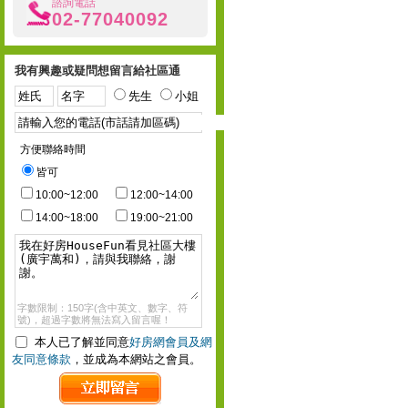
諮詢電話
02-77040092
我有興趣或疑問想留言給社區通
先生
小姐
方便聯絡時間
皆可
10:00~12:00
12:00~14:00
14:00~18:00
19:00~21:00
字數限制：150字(含中英文、數字、符
號)，超過字數將無法寫入留言喔！
本人已了解並同意
好房網會員及網
友同意條款
，並成為本網站之會員。