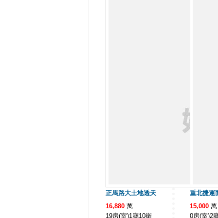
正馬路大土地透天
重北捷運
16,880
萬
15,000
萬
19房(室)1廳10衛
0房(室)2