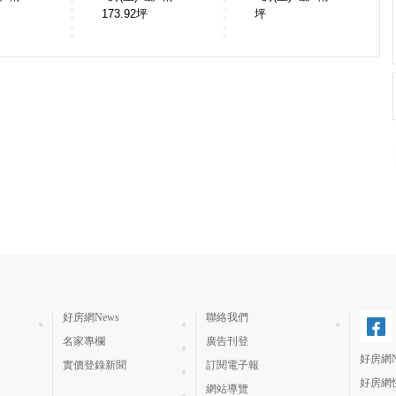
173.92
坪
坪
好房網News
聯絡我們
名家專欄
廣告刊登
好房網N
實價登錄新聞
訂閱電子報
好房網
網站導覽