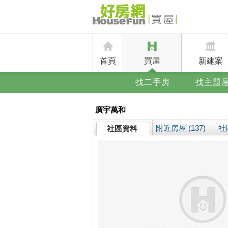
首頁
買屋
新建案
找二手房
找主題
廣宇萬和
附近房屋 (137)
社
社區資料