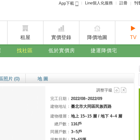
Line個人化服務
註冊
刊
App下載
租屋免
賣屋
廣告
租屋
實價登錄
降價地圖
TV
屋
找社區
低於實價房
捷運降價宅
區照片 (0)
地 圖
調整字級
完工日期：
2022/08~2022/09
建物地址：
臺北市大同區民族西路
建物樓層：
地上 15~15 層 / 地下 4~4 層
總戶數：
116戶
同層戶數：
3~5戶
坪數規劃：
22~65坪