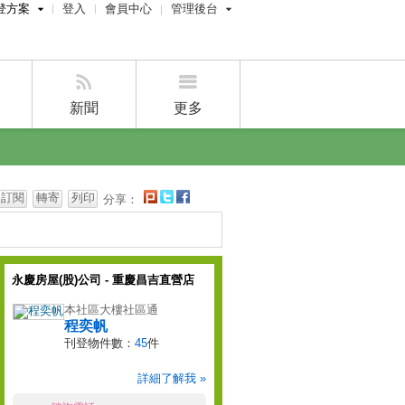
登方案
登入
會員中心
管理後台
費刊登
屋主管理後台
刊登
經紀人管理後台
刊登
設計師管理後台
新聞
更多
賣屋刊登
好房APP
訂閱
轉寄
列印
分享：
永慶房屋(股)公司 - 重慶昌吉直營店
本社區大樓社區通
程奕帆
刊登物件數：
45
件
詳細了解我 »