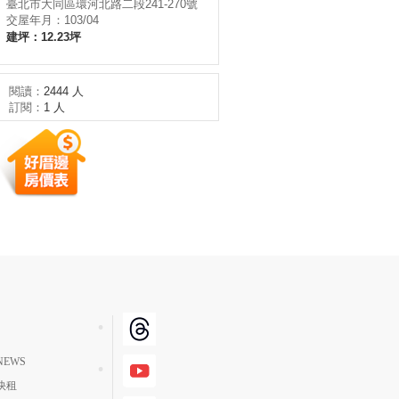
臺北市大同區環河北路二段241-270號
交屋年月：103/04
建坪：12.23坪
閱讀：
2444 人
訂閱：
1 人
EWS
快租