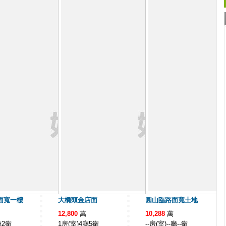
面寬一樓
大橋頭金店面
圓山臨路面寬土地
12,800
萬
10,288
萬
廳2衛
1房(室)4廳5衛
--房(室)--廳--衛