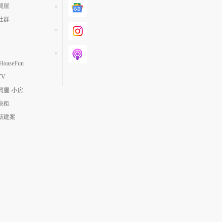
買屋
社群
ouseFun
TV
買屋-小房
快租
新建案