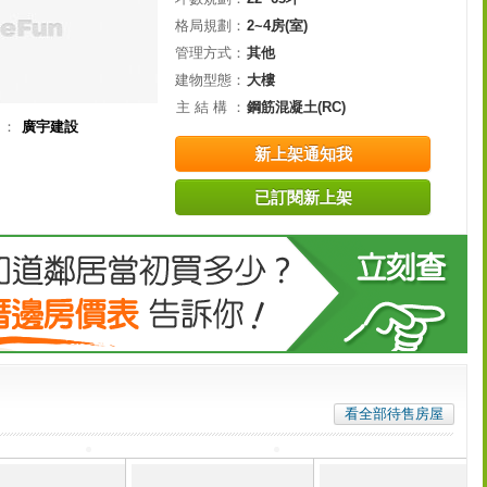
格局規劃：
2~4房(室)
管理方式：
其他
建物型態：
大樓
主 結 構 ：
鋼筋混凝土(RC)
司：
廣宇建設
新上架通知我
已訂閱新上架
看全部待售房屋