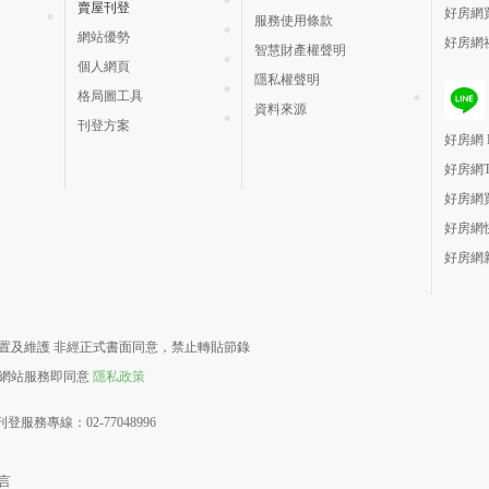
賣屋刊登
好房網
服務使用條款
網站優勢
好房網
智慧財產權聲明
個人網頁
隱私權聲明
格局圖工具
資料來源
刊登方案
好房網 H
好房網
好房網
好房網
好房網
責建置及維護 非經正式書面同意，禁止轉貼節錄
用網站服務即同意
隱私政策
登服務專線：02-77048996
言