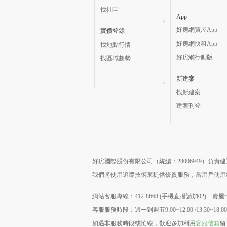
找社區
App
好房網買屋App
實價登錄
好房網快租App
找地點行情
好房網行動版
找區域趨勢
新建案
找新建案
建案刊登
好房國際股份有限公司（統編：28006949）負
我們將使用追蹤技術來提供優質服務，當用戶使
網站客服專線：412-8668 (手機直撥請加02) 賣屋刊
客服服務時段：週一到週五9:00~12:00 /13:30~18:00
如遇非服務時段或忙線，歡迎多加利用
客服信箱
留