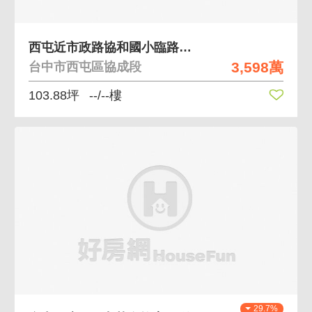
西屯近市政路協和國小臨路大面寬美農地-買地送屋
3,598萬
台中市西屯區協成段
103.88坪
--/--樓
29.7%