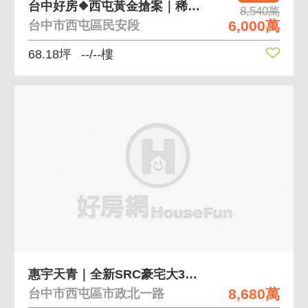
台中好房❖西屯黃金搶案｜稀有三面臨路建地❖
8,540萬
6,000萬
台中市西屯區民安段
68.18坪
--/--樓
惠宇天青｜全新SRC豪宅大3房4衛3平車A
8,680萬
台中市西屯區市政北一路