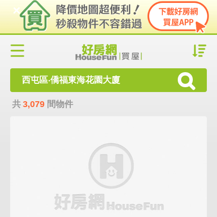
西屯區‧僑福東海花園大廈
共
3,079
間物件