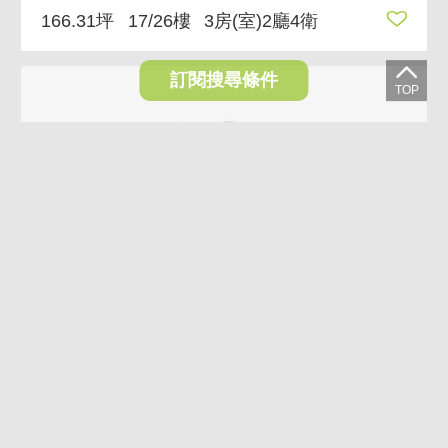
166.31坪
17/26樓
3房(室)2廳4衛
訂閱搜尋條件
【專簽】逢甲都會套房📞有陽台能獨洗獨曬
298萬
台中市西屯區西屯路二段
9.37坪
3/5樓
1房(室)1衛