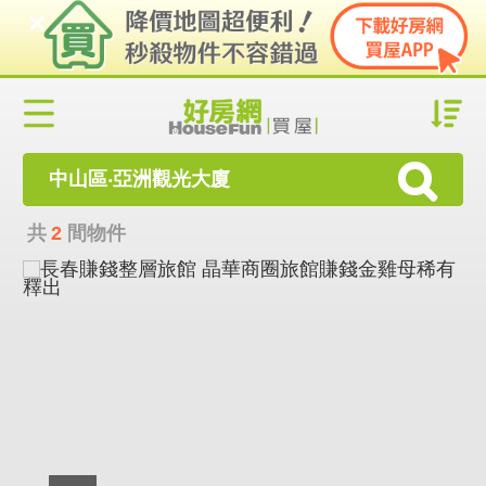
中山區‧亞洲觀光大廈
共
2
間物件