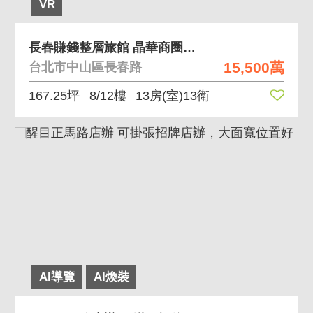
VR
長春賺錢整層旅館 晶華商圈旅館賺錢金雞母稀有釋出
15,500萬
台北市中山區長春路
167.25坪
8/12樓
13房(室)13衛
AI導覽
AI煥裝