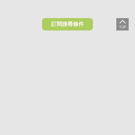
訂閱搜尋條件
想收藏喜歡的物件？快下載好房網買屋APP！
下載 好房網買屋APP >
加入好友
好房網買屋