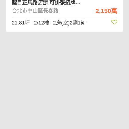
醒目正馬路店辦 可掛張招牌店辦，大面寬位置好
2,150萬
台北市中山區長春路
21.81坪
2/12樓
2房(室)2廳1衛