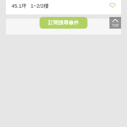
45.1坪
1~2/2樓
訂閱搜尋條件
3.7%
全家超商旁金店 低總價入主正林森北路熱鬧金店
2,180萬
2,100萬
台北市中山區林森北路
5.95坪
1/12樓
1廳