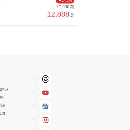
24.2%
價
單價高 → 低
17,000
萬
12,888
降價幅度高 → 低
萬
坪數小 → 大
坪數大 → 小
上架日期新 → 舊
刷新時間新 → 舊
刷新時間舊 → 新
月熱門度高 → 低
EWS
快租
買屋
社群