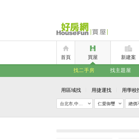
首頁
買屋
新建案
找二手房
找主題屋
用區域找
用捷運找
用學校
台北市,中正區
仁愛御璽
總價