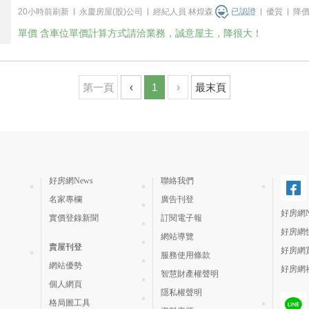
20小時前刷新
永慶房屋(股)公司
經紀人員
林煌森
已認證
優質
降
單價
含車位單價計算方式請洽業務，誠意屋主，降很大！
第一頁
‹
1
›
最末頁
好房網News
聯絡我們
名家專欄
廣告刊登
好房網N
實價登錄新聞
訂閱電子報
好房網
網站導覽
賣屋刊登
好房網
服務使用條款
網站優勢
好房網
智慧財產權聲明
個人網頁
隱私權聲明
格局圖工具