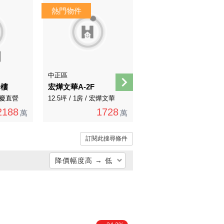
AI煥裝
AI導覽
中正區
中正區
一樓
宏燁文華A-2F
中正國中美裝兩房
 永慶直營
12.5坪 / 1房 / 宏燁文華
31.73坪 / 2房 / 永慶直營
2188
1728
4388
萬
萬
萬
訂閱此搜尋條件
降價幅度高 → 低
總價低 → 高
總價高 → 低
單價低 → 高