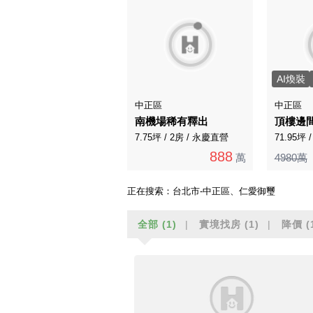
AI煥裝
中正區
中正區
南機場稀有釋出
頂樓邊
7.75坪 / 2房 / 永慶直營
71.95坪 
888
萬
4980萬
正在搜索：
台北市-中正區、仁愛御璽
全部
(1)
實境找房
(1)
降價
(