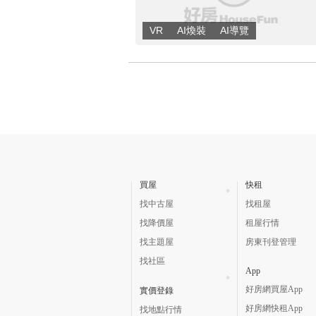
買屋
快租
找中古屋
找租屋
找降價屋
租屋行情
找主題屋
房東刊登管理
找社區
App
好房網買屋App
實價登錄
好房網快租App
找地點行情