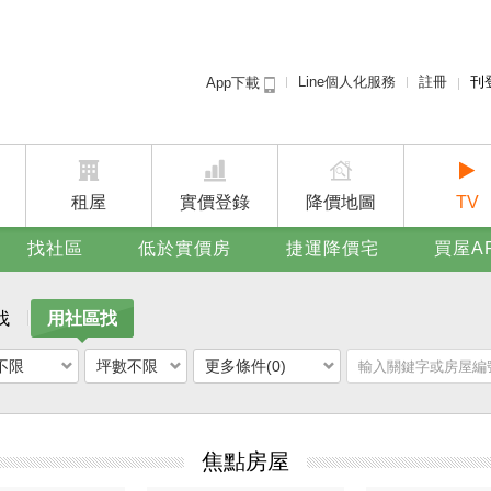
Line個人化服務
註冊
刊
App下載
租屋免
賣屋
廣告
租屋
實價登錄
降價地圖
TV
找社區
低於實價房
捷運降價宅
買屋A
找
用社區找
不限
坪數不限
更多條件(0)
焦點房屋