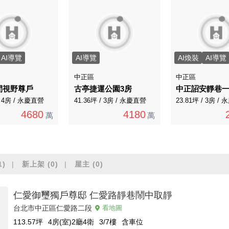
AI導覽
AI導覽
AI煥裝
AI導覽
中正區
中正區
間視野尊戶
古亭捷運公園3房
中正詔安靜巷
/ 4房 / 永慶直營
41.36坪 / 3房 / 永慶直營
23.81坪 / 3房 /
4680
4180
萬
萬
1)
新上架
(0)
屋主
(0)
仁愛御璽獨戶尊邸 仁愛路靜巷鬧中取靜
台北市中正區仁愛路二段
看地圖
113.57
坪
4房(室)2廳4衛
3/7
樓
含車位