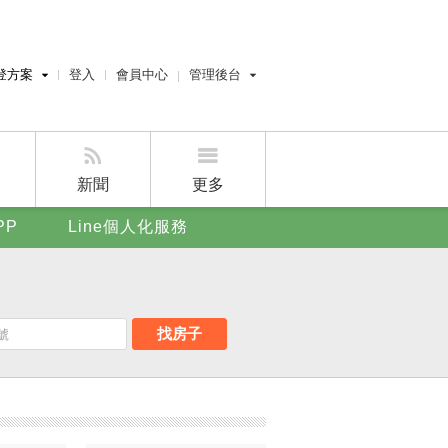
登方案
登入
會員中心
管理後台
費刊登
經紀人員管理後台
刊登
屋主管理後台
刊登
新聞
更多
賣屋刊登
PP
Line個人化服務
好房APP
找房子