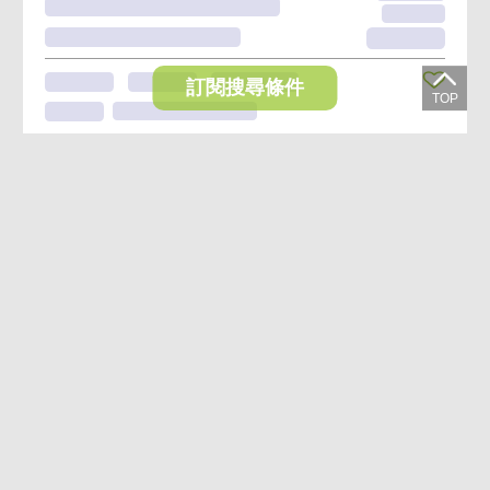
訂閱搜尋條件
想收藏喜歡的物件？快下載好房網買屋APP！
下載 好房網買屋APP >
加入好友
好房網買屋