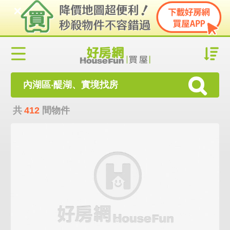
內湖區‧醍湖、實境找房
共
412
間物件