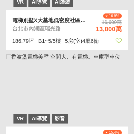
VR
AI導覽
AI煥裝
16.9%
電梯別墅X大基地低密度社區X前庭後院X獨立車庫 三
16,600萬
13,800萬
台北市內湖區瑞光路
186.79坪
B1~5/5樓
5房(室)4廳6衛
VR
AI導覽
影音
15.4%