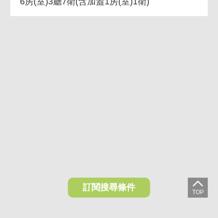
6房(室)3廳7衛
(含加蓋1房(室)1衛)
訂閱搜尋條件