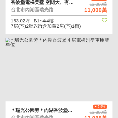
香波堡電梯美墅 空間大、有電梯。車庫型車位
13,000萬
11,000萬
台北市內湖區瑞光路
163.02坪
B1~4/4樓
7房(室)2廳7衛
(含加蓋2房(室)1衛)
5.9%
＊瑞光公園旁＊內湖香波堡４房電梯別墅車庫雙車位
13,800萬
12,988萬
台北市內湖區瑞光路