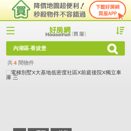
內湖區‧香波堡
共
4
間物件