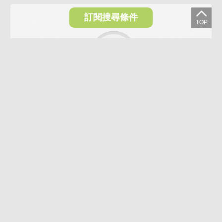
訂閱搜尋條件
VR
AI導覽
AI煥裝
3.9%
泉源陽光屋 格局方正
830萬
798萬
台北市北投區泉源路
33.18坪
B1/5樓
3房(室)2衛