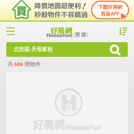
北投區‧天母富桂
共
686
間物件