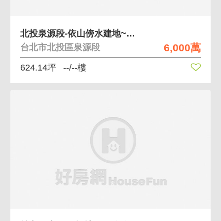
北投泉源段-依山傍水建地~豪宅.招待所.別墅最愛
6,000萬
台北市北投區泉源段
624.14坪
--/--樓