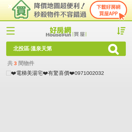
北投區‧溫泉天第
共
3
間物件