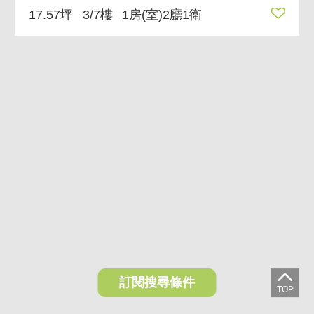
17.57坪
3/7樓
1房(室)2廳1衛
訂閱搜尋條件