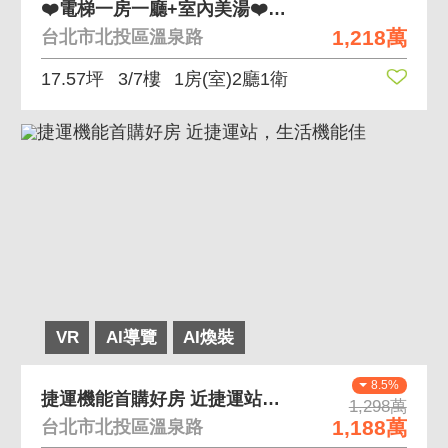
❤️電梯一房一廳+室內美湯❤️0971002032
1,218萬
台北市北投區溫泉路
17.57坪
3/7樓
1房(室)2廳1衛
VR
AI導覽
AI煥裝
8.5%
捷運機能首購好房 近捷運站，生活機能佳
1,298萬
1,188萬
台北市北投區溫泉路