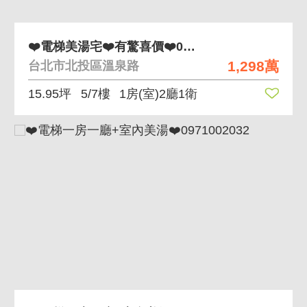
❤️電梯美湯宅❤️有驚喜價❤️0971002032
1,298萬
台北市北投區溫泉路
15.95坪
5/7樓
1房(室)2廳1衛