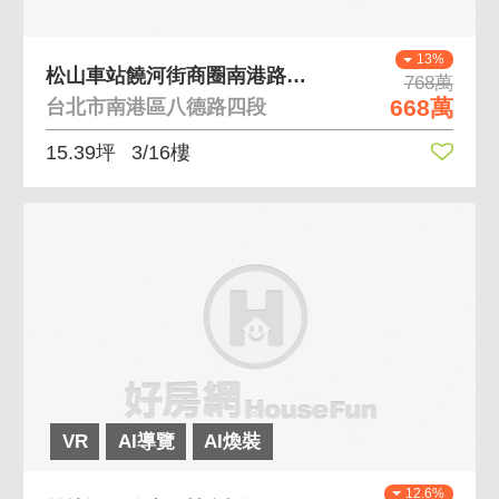
13%
松山車站饒河街商圈南港路上稀有黃金辦公
768萬
668萬
台北市南港區八德路四段
15.39坪
3/16樓
VR
AI導覽
AI煥裝
12.6%