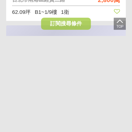
62.09坪
B1~1/9樓
1衛
訂閱搜尋條件
VR
AI導覽
AI煥裝
12.1%
沐光雅居首席三房 一層兩戶 邊間高樓
6,800萬
5,980萬
台北市南港區重陽路
70.53坪
8/9樓
3房(室)2廳3衛