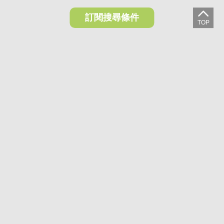
訂閱搜尋條件
想收藏喜歡的物件？快下載好房網買屋APP！
下載 好房網買屋APP >
加入好友
好房網買屋
好房國際股份有限公司負責建置及維護