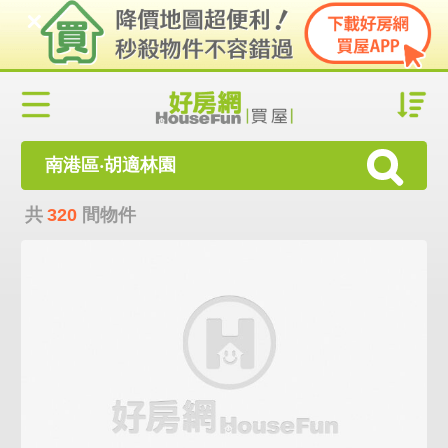
南港區‧胡適林園
共
320
間物件