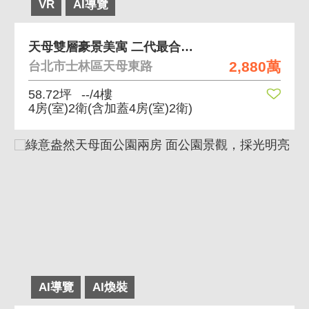
VR
AI導覽
天母雙層豪景美寓 二代最合適首選，清幽靜人
2,880萬
台北市士林區天母東路
58.72坪
--/4樓
4房(室)2衛
(含加蓋4房(室)2衛)
AI導覽
AI煥裝