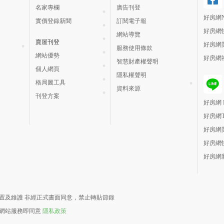
名家專欄
廣告刊登
好房網N
實價登錄新聞
訂閱電子報
好房網
網站導覽
賣屋刊登
好房網
服務使用條款
網站優勢
好房網
智慧財產權聲明
個人網頁
隱私權聲明
格局圖工具
資料來源
刊登方案
好房網 H
好房網
好房網
好房網
好房網
責建置及維護 非經正式書面同意，禁止轉貼節錄
用網站服務即同意
隱私政策