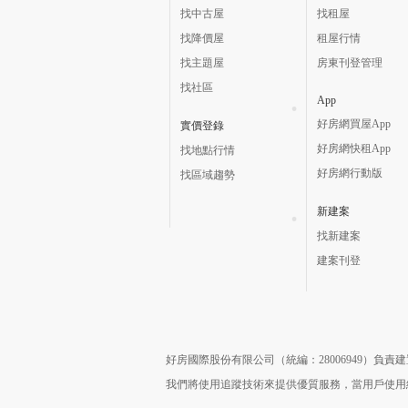
找中古屋
找租屋
找降價屋
租屋行情
找主題屋
房東刊登管理
找社區
App
好房網買屋App
實價登錄
好房網快租App
找地點行情
好房網行動版
找區域趨勢
新建案
找新建案
建案刊登
好房國際股份有限公司（統編：28006949）負
我們將使用追蹤技術來提供優質服務，當用戶使