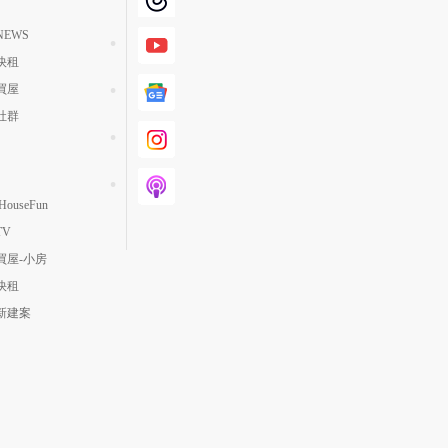
EWS
快租
買屋
社群
ouseFun
TV
買屋-小房
快租
新建案