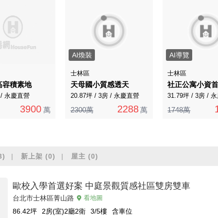
AI煥裝
AI導覽
士林區
士林區
高容積素地
天母國小質感透天
社正公寓小資
房 / 永慶直營
20.87坪 / 3房 / 永慶直營
31.79坪 / 3房 /
3900
2288
萬
2300萬
萬
1748萬
3)
新上架
(0)
屋主
(0)
歐校入學首選好案 中庭景觀質感社區雙房雙車
台北市士林區菁山路
看地圖
86.42
坪
2房(室)2廳2衛
3/5
樓
含車位