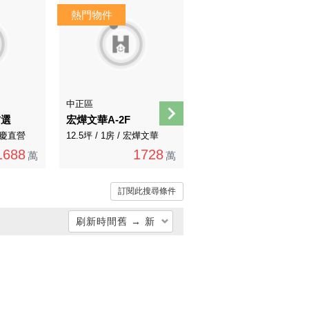
AI導覽
中正區
士林區
首選
宏燁文華A-2F
天母國小美妝一樓
 永慶直營
12.5坪 / 1房 / 宏燁文華
31.93坪 / 3房 / 永慶直營
1688
1728
3280
萬
萬
3480萬
萬
訂閱此搜尋條件
刷新時間舊 → 新
總價低 → 高
總價高 → 低
單價低 → 高