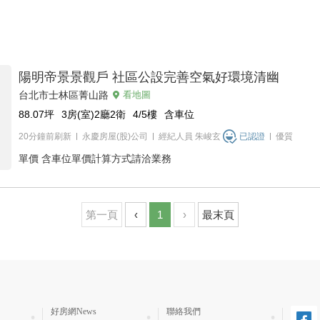
陽明帝景景觀戶 社區公設完善空氣好環境清幽
台北市士林區菁山路
看地圖
88.07
坪
3房(室)2廳2衛
4/5
樓
含車位
20分鐘前刷新
永慶房屋(股)公司
經紀人員
朱峻玄
已認證
優質
單價
含車位單價計算方式請洽業務
第一頁
‹
1
›
最末頁
好房網News
聯絡我們