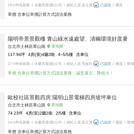
19小時前刷新
永慶房屋(股)公司
經紀人員
高立寰
已認證
優質
單價
含車位單價計算方式請洽業務
陽明帝景景觀樓 青山綠水遠處望、清幽環境好度暑
台北市士林區菁山路
看地圖
117.94
坪
4房(室)4廳3衛
4~5/5
樓
含車位
17小時前刷新
永慶房屋(股)公司
經紀人員
范振浩
已認證
優質
降
單價
含車位單價計算方式請洽業務，誠意屋主，降很大！
歐校社區景觀四房 陽明山景電梯四房坡坪車位
台北市士林區菁山路
看地圖
74.23
坪
4房(室)2廳2衛
2/5
樓
含車位
14小時前刷新
永慶房屋(股)公司
經紀人員
高立寰
已認證
優質
降
單價
含車位單價計算方式請洽業務