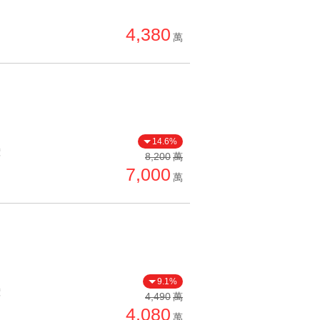
單價高 → 低
4,380
降價幅度高 → 低
萬
坪數小 → 大
坪數大 → 小
上架日期新 → 舊
刷新時間新 → 舊
14.6%
價
刷新時間舊 → 新
8,200
萬
7,000
萬
月熱門度高 → 低
9.1%
價
4,490
萬
4,080
萬