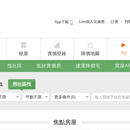
Line個人化服務
註冊
刊
App下載
租屋免
賣屋
廣告
租屋
實價登錄
降價地圖
TV
找社區
低於實價房
捷運降價宅
買屋A
找
用社區找
不限
坪數不限
更多條件(0)
焦點房屋