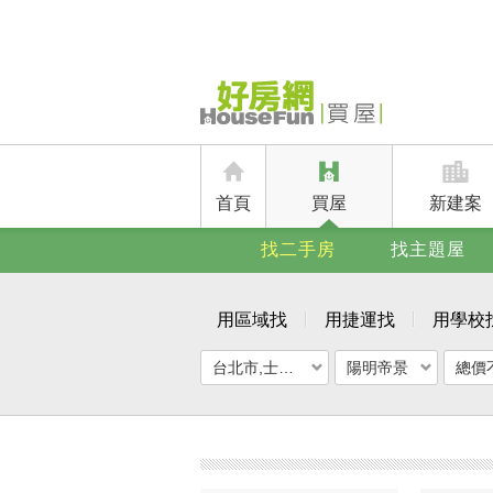
首頁
買屋
新建案
找二手房
找主題屋
用區域找
用捷運找
用學校
台北市,士林區
陽明帝景
總價