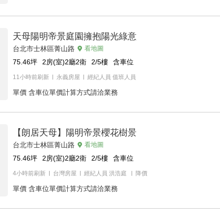
天母陽明帝景庭園擁抱陽光綠意
台北市士林區菁山路
看地圖
75.46
坪
2房(室)2廳2衛
2/5
樓
含車位
11小時前刷新
永義房屋
經紀人員
值班人員
單價
含車位單價計算方式請洽業務
【朗居天母】陽明帝景櫻花樹景
台北市士林區菁山路
看地圖
75.46
坪
2房(室)2廳2衛
2/5
樓
含車位
4小時前刷新
台灣房屋
經紀人員
洪浩庭
降價
單價
含車位單價計算方式請洽業務