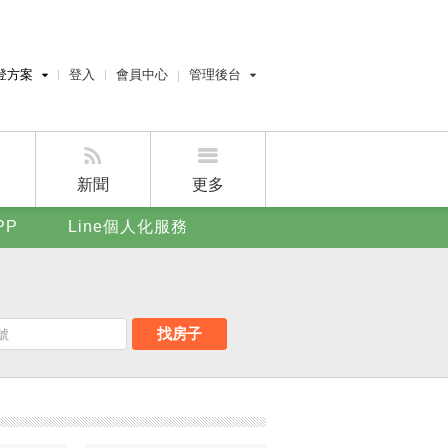
登方案
登入
會員中心
管理後台
費刊登
經紀人員管理後台
刊登
屋主管理後台
刊登
新聞
更多
賣屋刊登
PP
Line個人化服務
好房APP
找房子