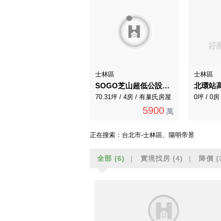
士林區
士林區
SOGO芝山超低公設大四房車
北環站
70.31坪 / 4房 / 有巢氏房屋
0坪 / 0
5900
萬
正在搜索：
台北市-士林區、陽明帝景
全部
(6)
實境找房
(4)
降價
(