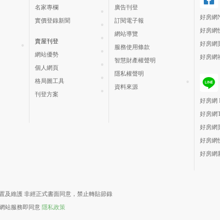
名家專欄
廣告刊登
好房網N
實價登錄新聞
訂閱電子報
好房網
網站導覽
賣屋刊登
好房網
服務使用條款
網站優勢
好房網
智慧財產權聲明
個人網頁
隱私權聲明
格局圖工具
資料來源
刊登方案
好房網 H
好房網
好房網
好房網
好房網
責建置及維護 非經正式書面同意，禁止轉貼節錄
用網站服務即同意
隱私政策