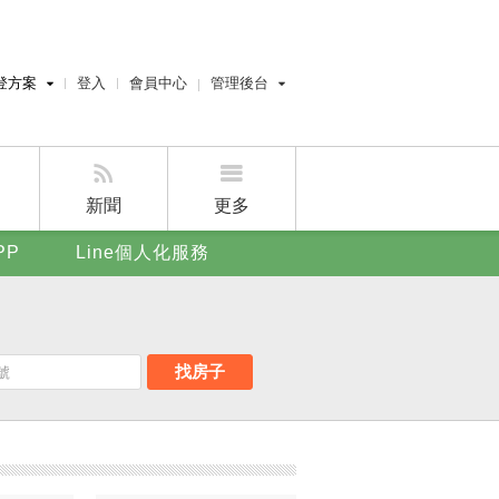
登方案
登入
會員中心
管理後台
費刊登
經紀人員管理後台
刊登
屋主管理後台
刊登
新聞
更多
賣屋刊登
PP
Line個人化服務
好房APP
找房子