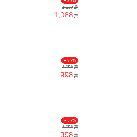
3.7%
單價高 → 低
1,130
萬
1,088
降價幅度高 → 低
萬
坪數小 → 大
坪數大 → 小
上架日期新 → 舊
刷新時間新 → 舊
5.7%
刷新時間舊 → 新
1,058
萬
998
萬
月熱門度高 → 低
5.7%
1,058
萬
998
萬