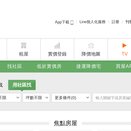
Line個人化服務
註冊
刊
App下載
租屋免
賣屋
廣告
租屋
實價登錄
降價地圖
TV
找社區
低於實價房
捷運降價宅
買屋A
找
用社區找
不限
坪數不限
更多條件(0)
焦點房屋