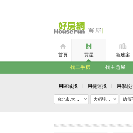
首頁
買屋
新建案
找二手房
找主題屋
用區域找
用捷運找
用學校
台北市,大同區
大稻埕華廈
總價