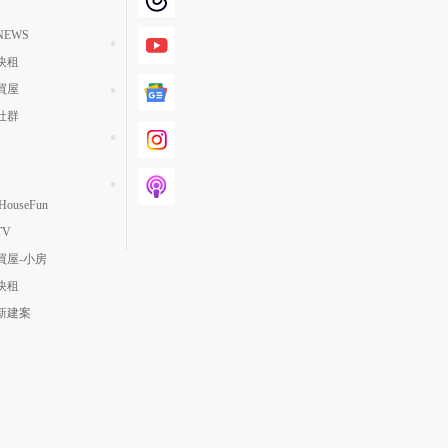
EWS
快租
買屋
社群
ouseFun
TV
買屋-小房
快租
新建案