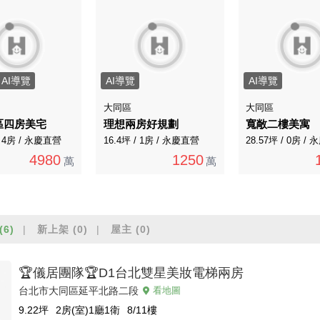
AI導覽
AI導覽
AI導覽
大同區
大同區
區四房美宅
理想兩房好規劃
寬敞二樓美寓
/ 4房 / 永慶直營
16.4坪 / 1房 / 永慶直營
28.57坪 / 0房 /
4980
1250
萬
萬
(6)
新上架
(0)
屋主
(0)
🏆儀居團隊🏆D1台北雙星美妝電梯兩房
台北市大同區延平北路二段
看地圖
9.22
坪
2房(室)1廳1衛
8/11
樓