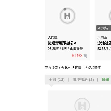
AI煥裝
大同區
大同區
捷運旁顯眼辦公A
泳池社
95.28坪 / 6房 / 永慶直營
53.55坪 
6193
萬
正在搜索：
台北市-大同區、大稻埕華廈
全部
(12)
實境找房
(2)
降價