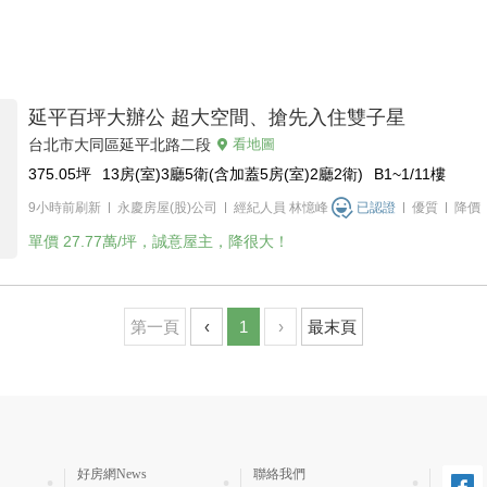
延平百坪大辦公 超大空間、搶先入住雙子星
台北市大同區延平北路二段
看地圖
375.05
坪
13房(室)3廳5衛(含加蓋5房(室)2廳2衛)
B1~1/11
樓
9小時前刷新
永慶房屋(股)公司
經紀人員
林憶峰
已認證
優質
降價
單價
27.77萬/坪，誠意屋主，降很大！
第一頁
‹
1
›
最末頁
好房網News
聯絡我們