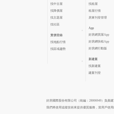
找中古屋
找租屋
找降價屋
租屋行情
找主題屋
房東刊登管理
找社區
App
好房網買屋App
實價登錄
好房網快租App
找地點行情
好房網行動版
找區域趨勢
新建案
找新建案
建案刊登
好房國際股份有限公司（統編：28006949）負
我們將使用追蹤技術來提供優質服務，當用戶使