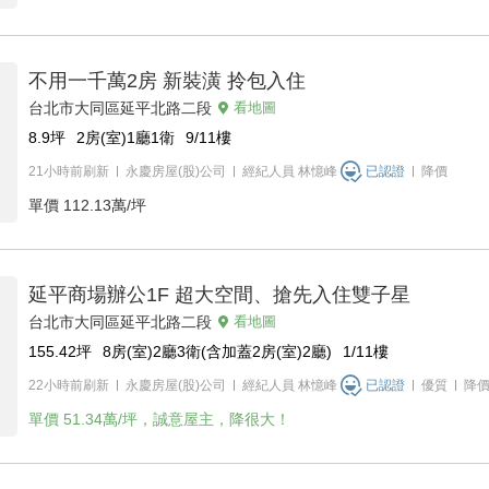
不用一千萬2房 新裝潢 拎包入住
台北市大同區延平北路二段
看地圖
8.9
坪
2房(室)1廳1衛
9/11
樓
21小時前刷新
永慶房屋(股)公司
經紀人員
林憶峰
已認證
降價
單價
112.13萬/坪
延平商場辦公1F 超大空間、搶先入住雙子星
台北市大同區延平北路二段
看地圖
155.42
坪
8房(室)2廳3衛(含加蓋2房(室)2廳)
1/11
樓
22小時前刷新
永慶房屋(股)公司
經紀人員
林憶峰
已認證
優質
降
單價
51.34萬/坪，誠意屋主，降很大！