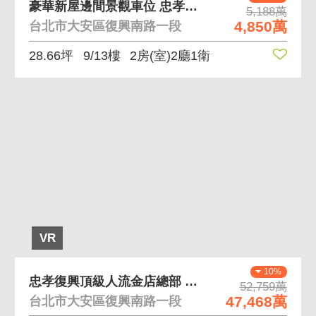
豪華新屋邊間景觀車位 忠孝復興捷運五星級公設尊榮等
5,188萬
4,850萬
台北市大安區復興南路一段
28.66坪
9/13樓
2房(室)2廳1衛
VR
10%
忠孝復興頂級人流金店總部 忠孝復興市中心、挑高6米
52,759萬
47,468萬
台北市大安區復興南路一段