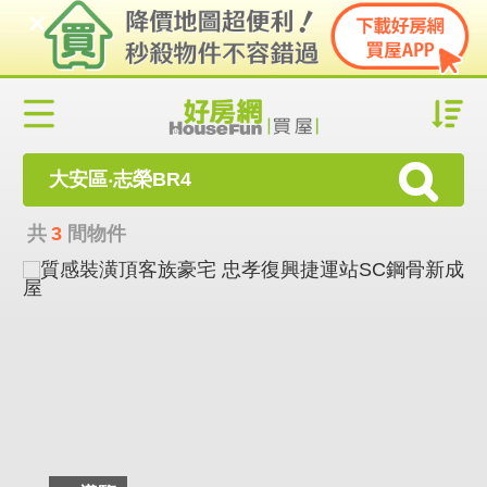
大安區‧志榮BR4
共
3
間物件