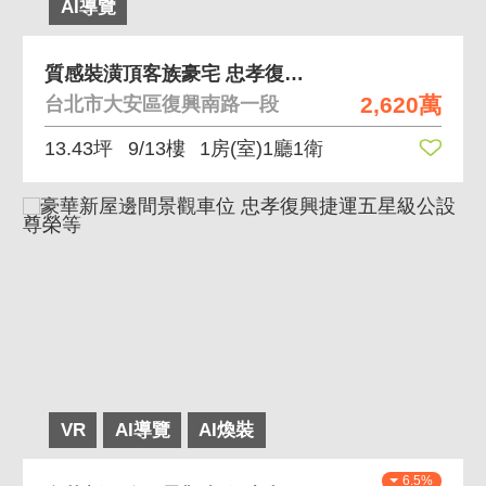
AI導覽
質感裝潢頂客族豪宅 忠孝復興捷運站SC鋼骨新成屋
2,620萬
台北市大安區復興南路一段
13.43坪
9/13樓
1房(室)1廳1衛
VR
AI導覽
AI煥裝
6.5%