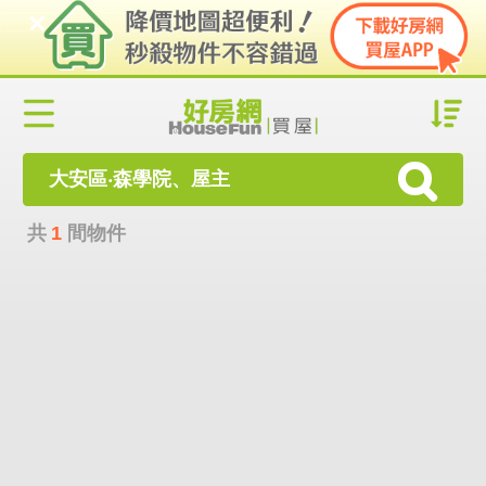
大安區‧森學院、屋主
共
1
間物件