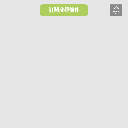
訂閱搜尋條件
想收藏喜歡的物件？快下載好房網買屋APP！
下載 好房網買屋APP >
加入好友
好房網買屋
好房國際股份有限公司負責建置及維護