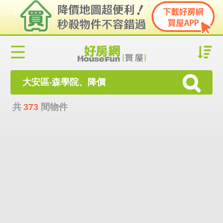
大安區‧森學院、降價
共
373
間物件