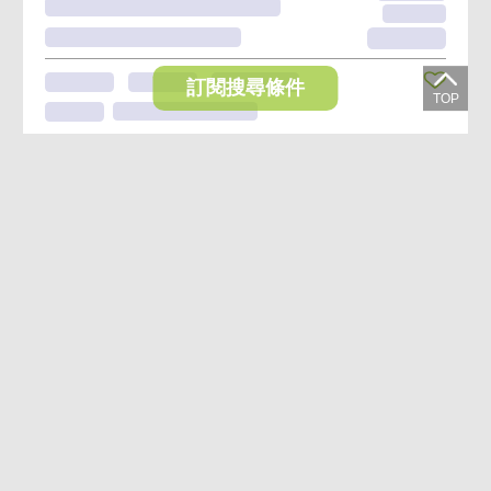
訂閱搜尋條件
想收藏喜歡的物件？快下載好房網買屋APP！
下載 好房網買屋APP >
加入好友
好房網買屋