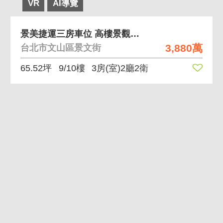
VR
AI導覽
景美捷運三房車位 高樓景觀近捷運有管理三房雙車位
3,880萬
台北市文山區景文街
65.52坪
9/10樓
3房(室)2廳2衛