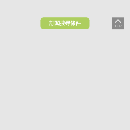
訂閱搜尋條件
想收藏喜歡的物件？快下載好房網買屋APP！
下載 好房網買屋APP >
加入好友
好房網買屋