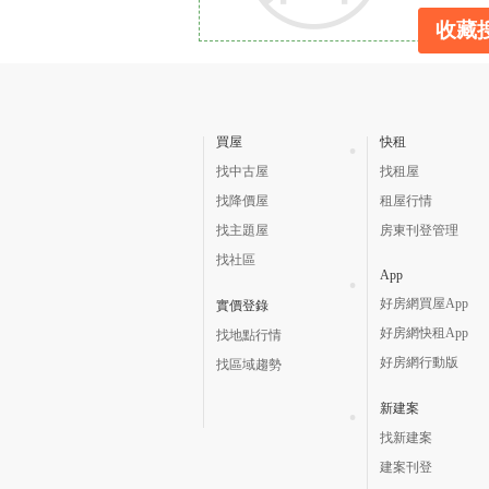
收藏
買屋
快租
找中古屋
找租屋
找降價屋
租屋行情
找主題屋
房東刊登管理
找社區
App
好房網買屋App
實價登錄
好房網快租App
找地點行情
好房網行動版
找區域趨勢
新建案
找新建案
建案刊登