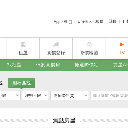
Line個人化服務
註冊
刊
App下載
租屋免
賣屋
廣告
租屋
實價登錄
降價地圖
TV
找社區
低於實價房
捷運降價宅
買屋A
找
用社區找
不限
坪數不限
更多條件(0)
焦點房屋