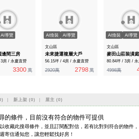
AI導覽
AI煥裝
AI導覽
AI煥裝
AI導覽
文山區
文山區
園邊間三房
未來捷運複層大戶
麥田山莊裝潢
/ 3房 / 永慶直營
56.15坪 / 4房 / 永慶直營
80.84坪 / 3房 /
3300
2798
萬
2920萬
萬
4998萬
0)
新上架
(0)
屋主
(0)
尋的條件，目前沒有符合的物件可提供
以收藏此搜尋條件，並且訂閱配對信，若有比對到符合的物件，
週寄信通知您，讓您輕鬆找好房！