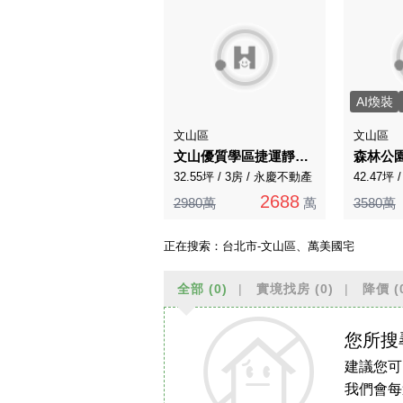
AI煥裝
文山區
文山區
文山優質學區捷運靜巷一樓金店面
森林公
32.55坪 / 3房 / 永慶不動產
42.47坪 
2688
2980萬
萬
3580萬
正在搜索：
台北市-文山區、萬美國宅
全部
(0)
實境找房
(0)
降價
(
您所搜
建議您可
我們會每