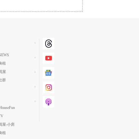
單價高 → 低
降價幅度高 → 低
坪數小 → 大
坪數大 → 小
上架日期新 → 舊
EWS
刷新時間新 → 舊
快租
刷新時間舊 → 新
買屋
月熱門度高 → 低
社群
ouseFun
TV
買屋-小房
快租