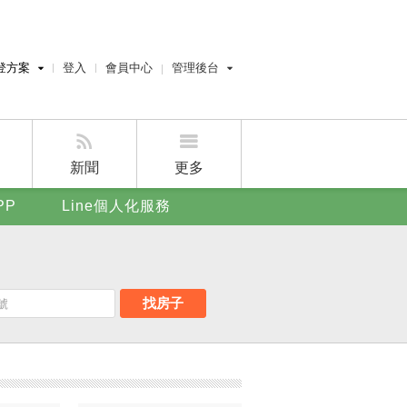
登方案
登入
會員中心
管理後台
費刊登
經紀人員管理後台
刊登
屋主管理後台
刊登
新聞
更多
賣屋刊登
PP
Line個人化服務
好房APP
找房子