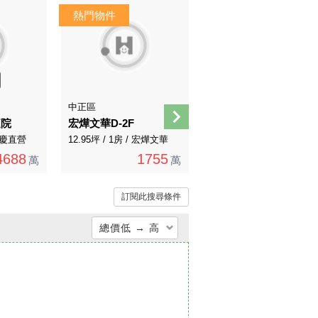
AI煥裝
AI導覽
中正區
文山區
庭院
宏燁文華D-2F
錦繡文山近未來南環捷運邊間雙拼華廈
 永慶直營
12.95坪 / 1房 / 宏燁文華
51.11坪 / 3房 / 永慶直營
4688
1755
4180
萬
萬
萬
訂閱此搜尋條件
總價低 → 高
總價低 → 高
總價高 → 低
單價低 → 高