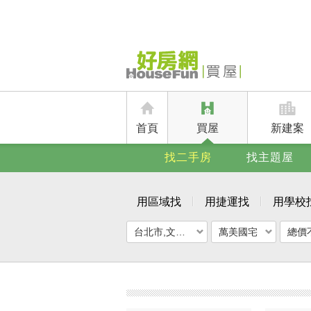
首頁
買屋
新建案
找二手房
找主題屋
用區域找
用捷運找
用學校
台北市,文山區
萬美國宅
總價