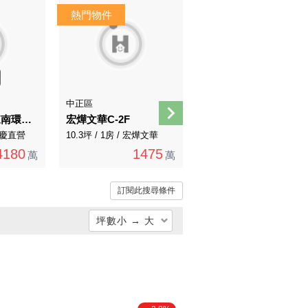
中正區
文山區
錦繡文山近未來南環捷運邊間雙拼華廈
宏燁文華C-2F
鄉林電梯三房車位
 永慶直營
10.3坪 / 1房 / 宏燁文華
55.39坪 / 3房 / 永慶直營
4180
1475
4058
萬
萬
萬
訂閱此搜尋條件
坪數小 → 大
總價低 → 高
總價高 → 低
單價低 → 高