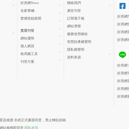
好房網News
聯絡我們
名家專欄
廣告刊登
好房網N
實價登錄新聞
訂閱電子報
好房網
網站導覽
賣屋刊登
好房網
服務使用條款
網站優勢
好房網
智慧財產權聲明
個人網頁
隱私權聲明
格局圖工具
資料來源
刊登方案
好房網 H
好房網
好房網
好房網
好房網
責建置及維護 非經正式書面同意，禁止轉貼節錄
用網站服務即同意
隱私政策