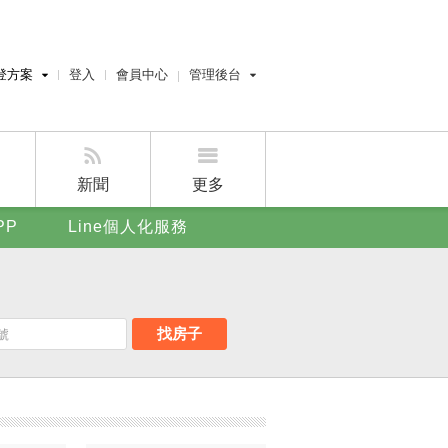
登方案
登入
會員中心
管理後台
費刊登
經紀人員管理後台
刊登
屋主管理後台
刊登
新聞
更多
賣屋刊登
PP
Line個人化服務
好房APP
找房子