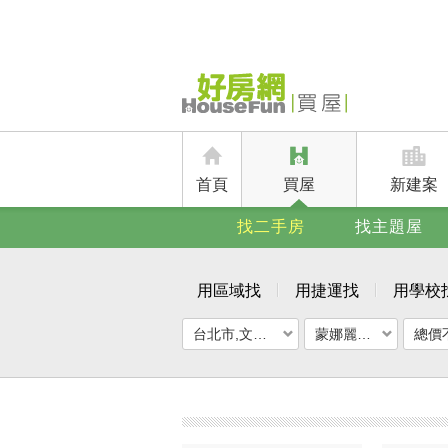
首頁
買屋
新建案
找二手房
找主題屋
用區域找
用捷運找
用學校
台北市,文山區
蒙娜麗莎花園
總價