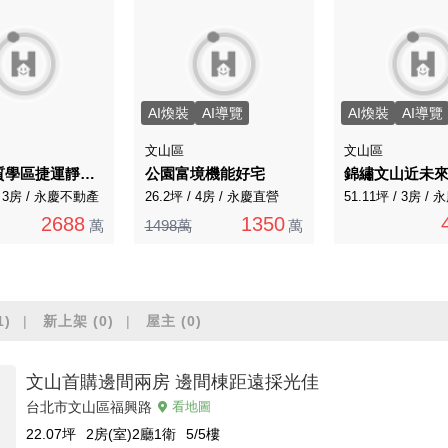
AI煥裝
AI導覽
AI煥裝
AI導覽
文山區
文山區
文山優質學區捷運靜巷一樓金店面
公園富境機能好宅
 / 3房 / 永慶不動產
26.2坪 / 4房 / 永慶直營
51.11坪 / 3房 /
2688
1350
萬
1498萬
萬
1)
新上架
(0)
屋主
(0)
文山首購邊間兩房 邊間棟距遠採光佳
台北市文山區福興路
看地圖
22.07
坪
2房(室)2廳1衛
5/5
樓