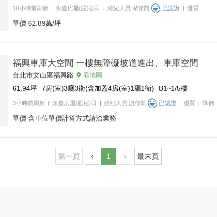
10小時前刷新
永慶房屋(股)公司
經紀人員
游傑凱
已認證
優質
單價
62.89萬/坪
福興車庫大空間 一樓無障礙坡道進出、車庫空間
台北市文山區福興路
看地圖
61.94
坪
7房(室)3廳3衛(含加蓋4房(室)1廳1衛)
B1~1/5
樓
3小時前刷新
永慶房屋(股)公司
經紀人員
游傑凱
已認證
優質
降價
單價
含車位單價計算方式請洽業務
第一頁
‹
1
›
最末頁