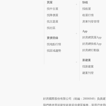
買屋
快租
找中古屋
找租屋
找降價屋
租屋行情
找主題屋
房東刊登管理
找社區
App
好房網買屋App
實價登錄
好房網快租App
找地點行情
好房網行動版
找區域趨勢
新建案
找新建案
建案刊登
好房國際股份有限公司（統編：28006949）負
我們將使用追蹤技術來提供優質服務，當用戶使