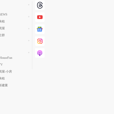
EWS
快租
買屋
社群
ouseFun
TV
買屋-小房
快租
新建案