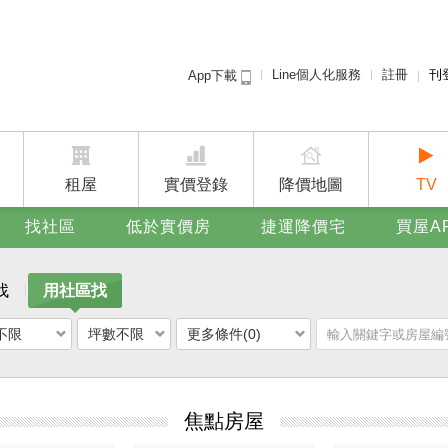
Line個人化服務
註冊
刊
App下載
租屋免
賣屋
廣告
租屋
實價登錄
降價地圖
TV
找社區
低於實價房
捷運降價宅
買屋A
找
用社區找
不限
坪數不限
更多條件(0)
焦點房屋