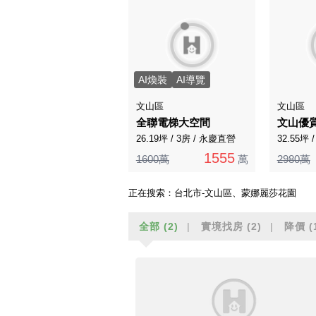
AI煥裝
AI導覽
文山區
文山區
全聯電梯大空間
26.19坪 / 3房 / 永慶直營
32.55坪
1555
1600萬
萬
2980萬
正在搜索：
台北市-文山區、蒙娜麗莎花園
全部
(2)
實境找房
(2)
降價
(