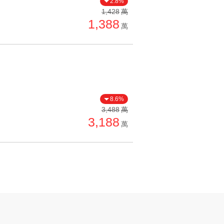
2.8%
單價高 → 低
1,428
萬
1,388
降價幅度高 → 低
萬
坪數小 → 大
坪數大 → 小
上架日期新 → 舊
刷新時間新 → 舊
8.6%
刷新時間舊 → 新
3,488
萬
3,188
萬
月熱門度高 → 低