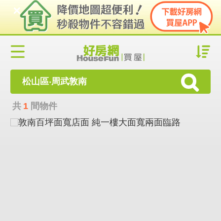
松山區‧周武敦南
共
1
間物件