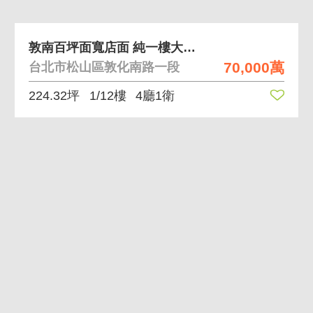
敦南百坪面寬店面 純一樓大面寬兩面臨路
70,000萬
台北市松山區敦化南路一段
224.32坪
1/12樓
4廳1衛