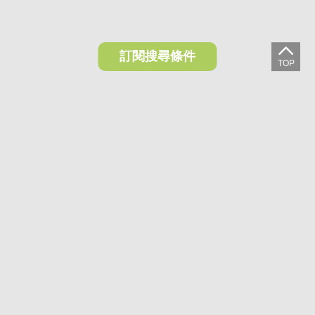
訂閱搜尋條件
想收藏喜歡的物件？快下載好房網買屋APP！
下載 好房網買屋APP >
加入好友
好房網買屋