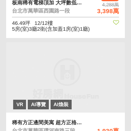
板南稀有電梯頂加 大坪數低公設高樓有景觀近捷運站
4,288萬
3,398萬
台北市萬華區西園路一段
46.49坪
12/12樓
5房(室)3廳2衛
(含加蓋1房(室)1廳)
VR
AI導覽
AI煥裝
稀有方正邊間美寓 超方正格局 全室內皆有開窗
1,930萬
台北市萬華區環河南路三段