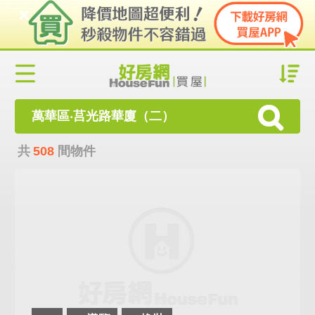
萬華區‧莒光路華廈（二）
共
508
間物件