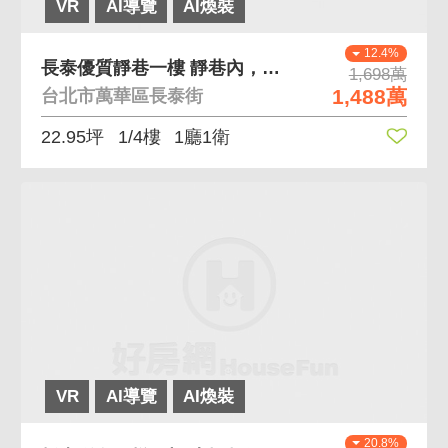
VR
AI導覽
AI煥裝
12.4%
長泰優質靜巷一樓 靜巷內，格局好規劃
1,698萬
1,488萬
台北市萬華區長泰街
22.95坪
1/4樓
1廳1衛
VR
AI導覽
AI煥裝
20.8%