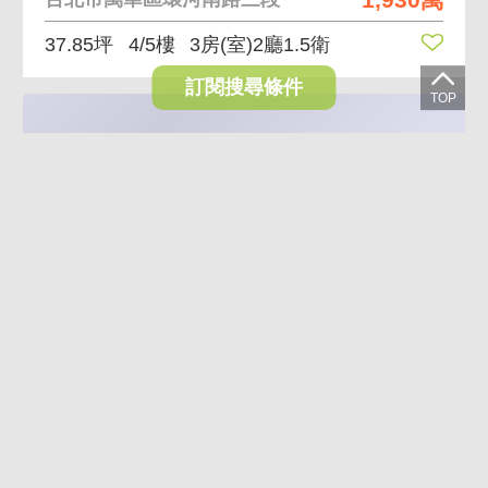
37.85坪
4/5樓
3房(室)2廳1.5衛
訂閱搜尋條件
VR
AI導覽
AI煥裝
7.4%
鋼骨捷運四房坡車 近家樂福市場公園氣派門廳管理優
5,388萬
4,988萬
台北市萬華區康定路
61.47坪
13/26樓
4房(室)2廳2衛