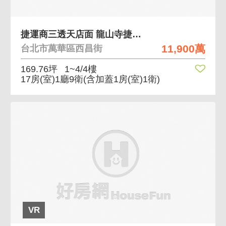
捷運商三透天店面 龍山寺捷運旁12米街邊透天店面
11,900萬
台北市萬華區西昌街
169.76坪
1~4/4樓
17房(室)1廳9衛
(含加蓋1房(室)1衛)
VR