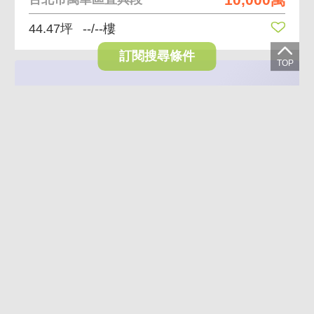
44.47坪
--/--樓
訂閱搜尋條件
🏆儀居團隊🏆I3西門藝術文旅置產透天
9,999萬
台北市萬華區漢口街二段
94.43坪
1~4/4樓