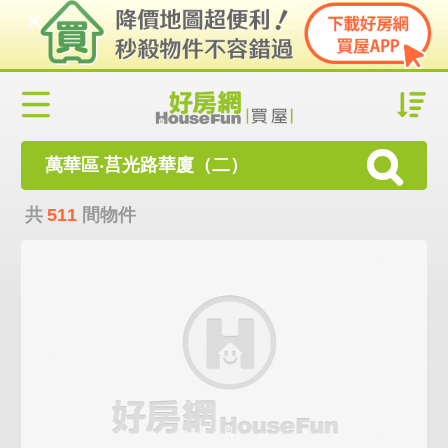
萬華區‧莒光路華廈（二）
共
511
間物件