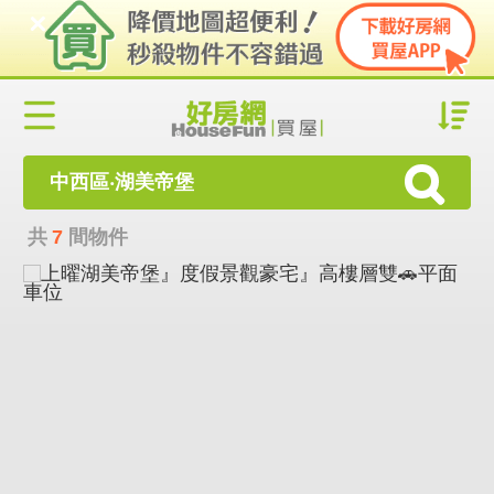
中西區‧湖美帝堡
共
7
間物件