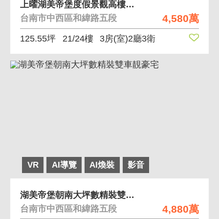
上曜湖美帝堡度假景觀高樓層雙平面車位豪宅
4,580萬
台南市中西區和緯路五段
125.55坪
21/24樓
3房(室)2廳3衛
VR
AI導覽
AI煥裝
影音
湖美帝堡朝南大坪數精裝雙車靚豪宅
4,880萬
台南市中西區和緯路五段