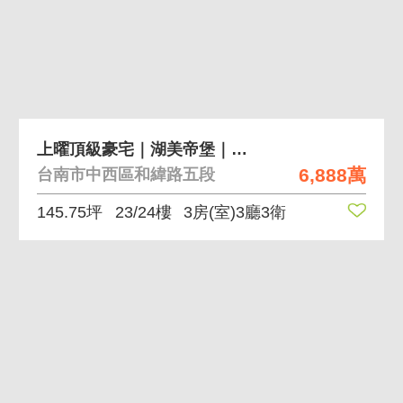
上曜頂級豪宅｜湖美帝堡｜高樓景觀三房雙平車A
6,888萬
台南市中西區和緯路五段
145.75坪
23/24樓
3房(室)3廳3衛