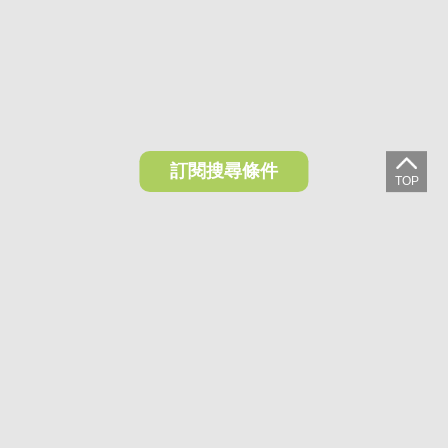
訂閱搜尋條件
想收藏喜歡的物件？快下載好房網買屋APP！