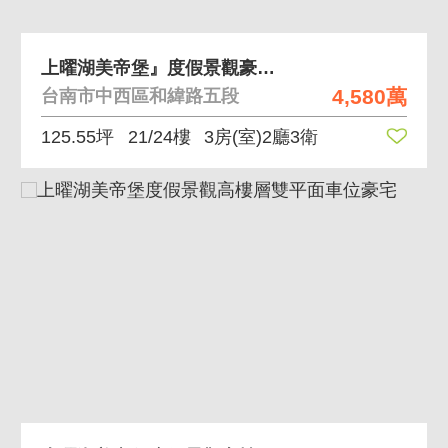
上曜湖美帝堡』度假景觀豪宅』高樓層雙🚗平面車位
4,580萬
台南市中西區和緯路五段
125.55坪
21/24樓
3房(室)2廳3衛