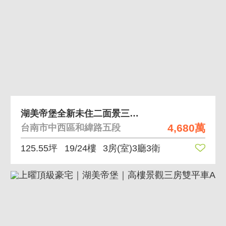
湖美帝堡全新未住二面景三房雙平車
4,680萬
台南市中西區和緯路五段
125.55坪
19/24樓
3房(室)3廳3衛