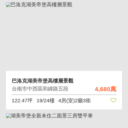
巴洛克湖美帝堡高樓層景觀
4,680萬
台南市中西區和緯路五段
122.47坪
19/24樓
4房(室)2廳3衛