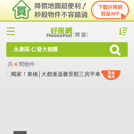
永康區‧仁發大都匯
共
4
間物件
黃金
曝光