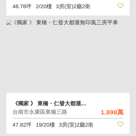
48.78坪
2/20樓
3房(室)2廳2衛
《獨家 》 東橋・仁發大都滙無印風三房平車
1,898萬
台南市永康區東橋三路
47.82坪
19/20樓
3房(室)2廳2衛