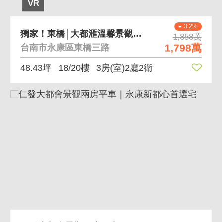
VR
3.2%
獨家！東橋│大都滙溫馨景觀三房平車
1,858萬
1,798萬
台南市永康區東橋三路
48.43坪
18/20樓
3房(室)2廳2衛