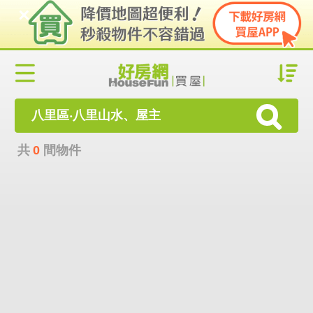
八里區‧八里山水、屋主
共
0
間物件