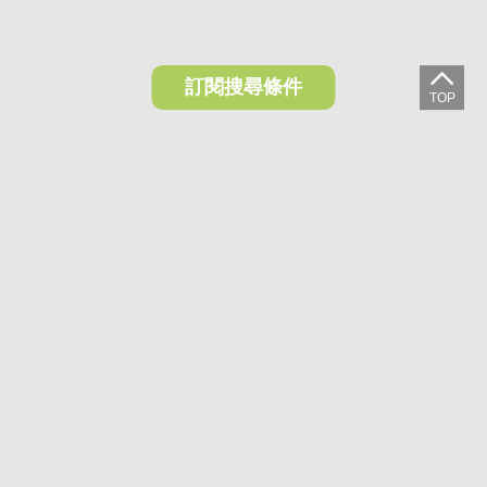
訂閱搜尋條件
想收藏喜歡的物件？快下載好房網買屋APP！
下載 好房網買屋APP >
加入好友
好房網買屋