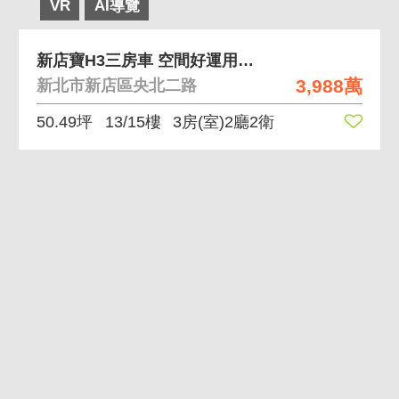
VR
AI導覽
新店寶H3三房車 空間好運用地點方便
3,988萬
新北市新店區央北二路
50.49坪
13/15樓
3房(室)2廳2衛