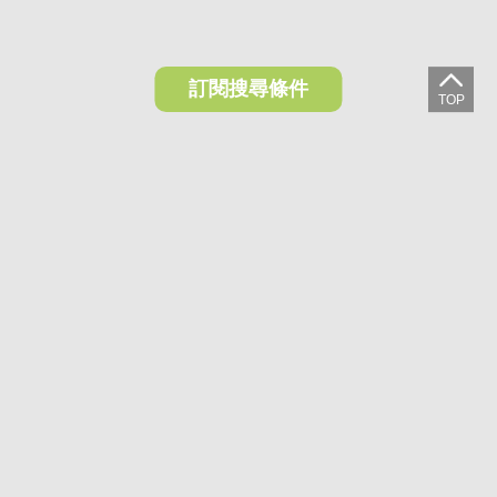
訂閱搜尋條件
想收藏喜歡的物件？快下載好房網買屋APP！
下載 好房網買屋APP >
加入好友
好房網買屋