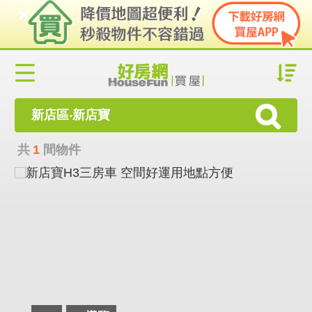
新店區‧新店寶
共
1
間物件