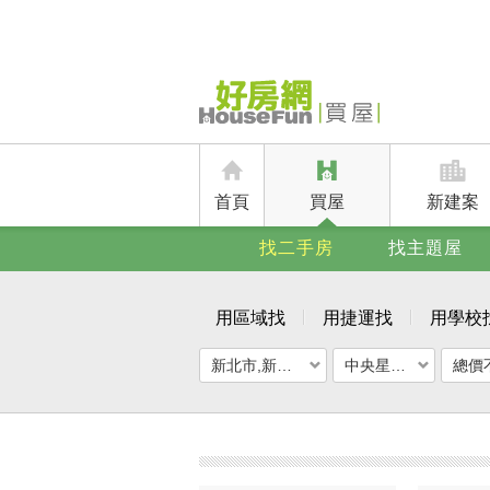
首頁
買屋
新建案
找二手房
找主題屋
用區域找
用捷運找
用學校
新北市,新莊區
中央星鑽/麗寶好萊塢
總價