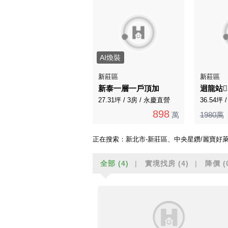
AI煥裝
新莊區
新莊區
新泰一層一戶頂加
27.31坪 / 3房 / 永慶直營
36.54坪
898
萬
1980萬
正在搜索：
新北市-新莊區、中央星鑽/麗寶好
全部
(4)
實境找房
(4)
降價
(