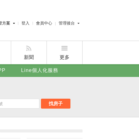
登方案
登入
會員中心
管理後台
費刊登
經紀人員管理後台
刊登
屋主管理後台
刊登
新聞
更多
賣屋刊登
PP
Line個人化服務
好房APP
找房子