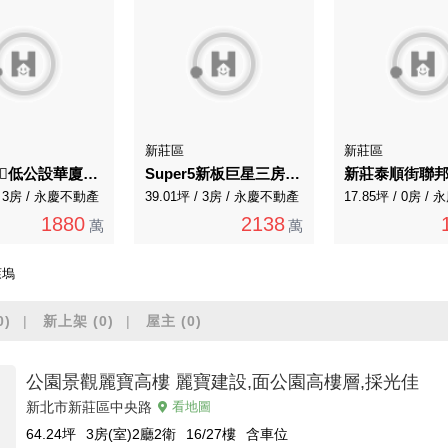
新莊區
新莊區
迴龍站❤️‍🔥低公設華廈❤️‍🔥邊間三房
Super5新板巨星三房車．獨家專任．高樓層景觀
 / 3房 / 永慶不動產
39.01坪 / 3房 / 永慶不動產
17.85坪 / 0房 
1880
2138
萬
萬
萊塢
0)
新上架
(0)
屋主
(0)
公園景觀麗寶高樓 麗寶建設,面公園高樓層,採光佳
新北市新莊區中央路
看地圖
64.24
坪
3房(室)2廳2衛
16/27
樓
含車位