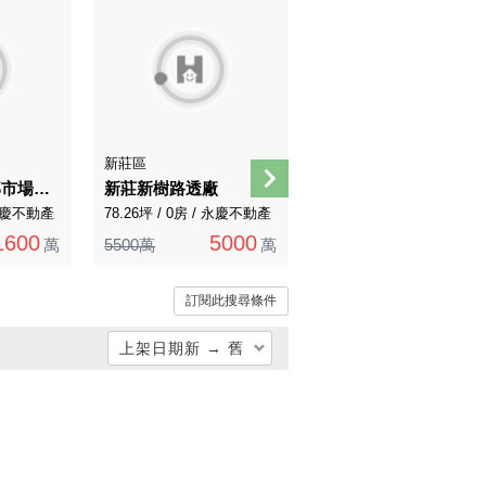
AI煥裝
AI導覽
新莊區
新莊區
新莊泰順街聯邦市場精華區稀有店面釋出
新莊新樹路透廠
冠德頂樓制震宅
/ 永慶不動產
78.26坪 / 0房 / 永慶不動產
148.18坪 / 4房 / 永慶直營
1600
5000
8888
萬
5500萬
萬
萬
訂閱此搜尋條件
上架日期新 → 舊
總價低 → 高
總價高 → 低
單價低 → 高