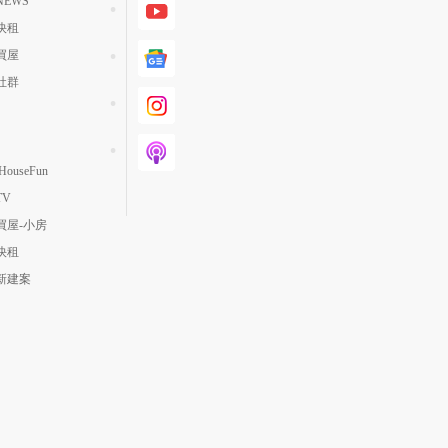
EWS
快租
買屋
社群
ouseFun
TV
買屋-小房
快租
新建案