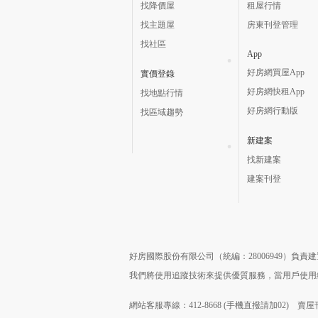
找降價屋
租屋行情
找主題屋
房東刊登管理
找社區
App
好房網買屋App
實價登錄
好房網快租App
找地點行情
好房網行動版
找區域趨勢
新建案
找新建案
建案刊登
好房國際股份有限公司（統編：28006949）負
我們將使用追蹤技術來提供優質服務，當用戶使
網站客服專線：412-8668 (手機直撥請加02) 賣屋刊