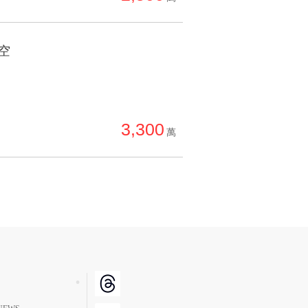
空
3,300
萬