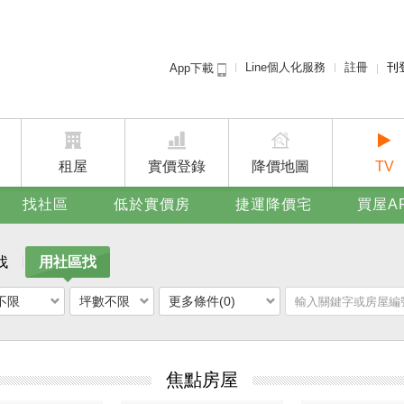
Line個人化服務
註冊
刊
App下載
租屋免
賣屋
廣告
租屋
實價登錄
降價地圖
TV
找社區
低於實價房
捷運降價宅
買屋A
找
用社區找
不限
坪數不限
更多條件(0)
焦點房屋