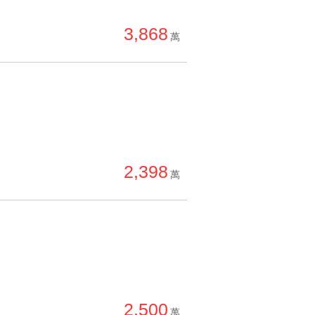
單價高 → 低
3,868
降價幅度高 → 低
萬
坪數小 → 大
坪數大 → 小
上架日期新 → 舊
刷新時間新 → 舊
刷新時間舊 → 新
2,398
萬
月熱門度高 → 低
2,500
萬