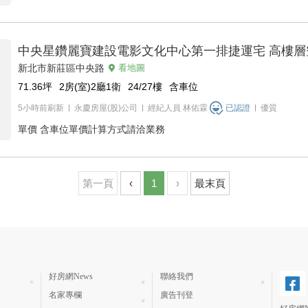
中央星鑽麗寶建設電影文化中心第一排捷運宅 高樓層
新北市新莊區中央路
看地圖
71.36
坪
2房(室)2廳1衛
24/27
樓
含車位
5小時前刷新
永慶房屋(股)公司
經紀人員
林佑霖
已認證
優質
單價
含車位單價計算方式請洽業務
第一頁
‹
1
›
最末頁
好房網News
聯絡我們
名家專欄
廣告刊登