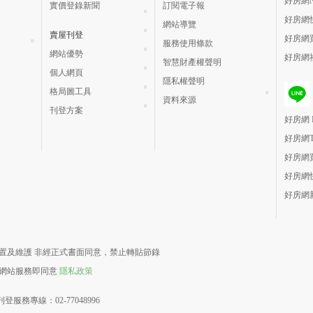
好房網N
實價登錄新聞
訂閱電子報
好房網
網站導覽
賣屋刊登
好房網
服務使用條款
網站優勢
好房網
智慧財產權聲明
個人網頁
隱私權聲明
格局圖工具
資料來源
刊登方案
好房網 H
好房網
好房網
好房網
好房網
責建置及維護 非經正式書面同意，禁止轉貼節錄
用網站服務即同意
隱私政策
登服務專線：02-77048996