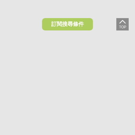
訂閱搜尋條件
想收藏喜歡的物件？快下載好房網買屋APP！
下載 好房網買屋APP >
加入好友
好房網買屋