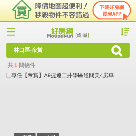
林口區‧帝賞
共
1
間物件