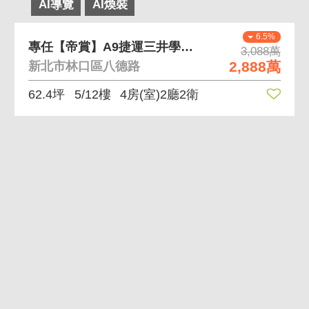
AI導覽
AI煥裝
6.5%
專任【帝賞】A9捷運三井學區邊間美4房車
3,088萬
2,888萬
新北市林口區八德路
62.4坪
5/12樓
4房(室)2廳2衛