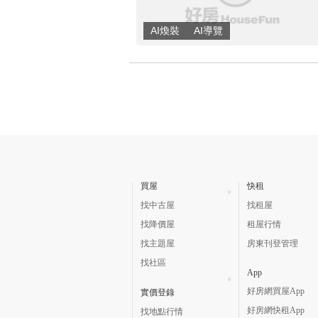
買屋
快租
找中古屋
找租屋
找降價屋
租屋行情
找主題屋
房東刊登管理
找社區
App
好房網買屋App
實價登錄
好房網快租App
找地點行情