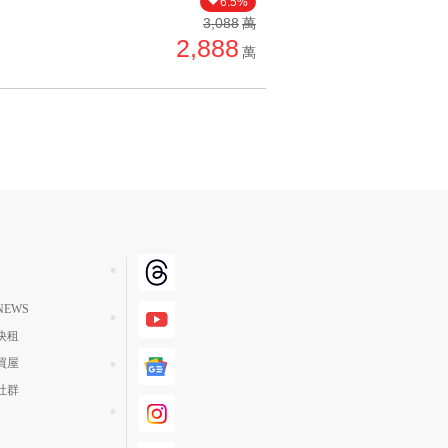
6.5%
單價高 → 低
3,088
萬
2,888
降價幅度高 → 低
萬
坪數小 → 大
坪數大 → 小
上架日期新 → 舊
刷新時間新 → 舊
刷新時間舊 → 新
月熱門度高 → 低
EWS
快租
買屋
社群