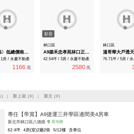
影音
林口區
林口區
〈森鉅旭〉低總價南勢學區景觀精品美宅
A9築禾忠孝苑林口正核心邊間三房車
 / 1房 / 永慶不動產
42.54坪 / 3房 / 永慶不動產
76.71坪 / 5房 
1166
2580
萬
萬
1)
新上架
(0)
屋主
(0)
專任【帝賞】A9捷運三井學區邊間美4房車
新北市林口區八德路
看地圖
62.4
坪
4房(室)2廳2衛
5/12
樓
含車位