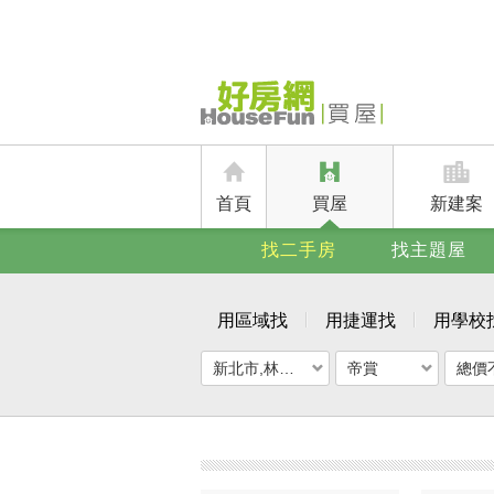
首頁
買屋
新建案
找二手房
找主題屋
用區域找
用捷運找
用學校
新北市,林口區
帝賞
總價