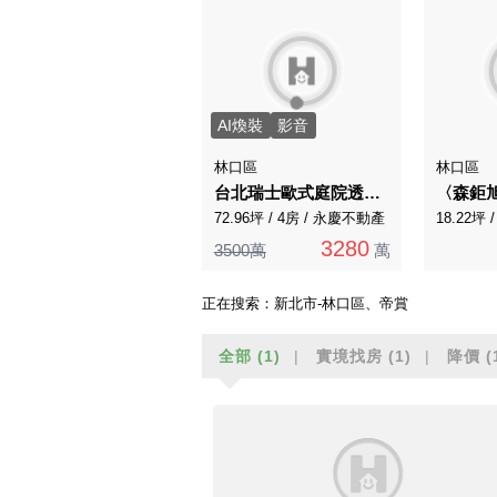
AI煥裝
影音
林口區
林口區
台北瑞士歐式庭院透天別墅稀有四房
72.96坪 / 4房 / 永慶不動產
18.22坪
3280
3500萬
萬
正在搜索：
新北市-林口區、帝賞
全部
(1)
實境找房
(1)
降價
(