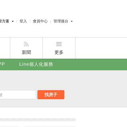
登方案
登入
會員中心
管理後台
費刊登
經紀人員管理後台
刊登
屋主管理後台
刊登
新聞
更多
賣屋刊登
PP
Line個人化服務
好房APP
找房子