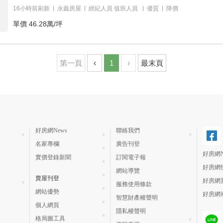
16小時前刷新
永義房屋
經紀人員
值班人員
優質
降價
單價
46.28萬/坪
第一頁
‹
1
›
最末頁
好房網News
聯絡我們
名家專欄
廣告刊登
好房網N
實價登錄新聞
訂閱電子報
好房網
網站導覽
賣屋刊登
好房網
服務使用條款
網站優勢
好房網
智慧財產權聲明
個人網頁
隱私權聲明
格局圖工具