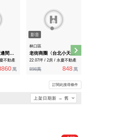
影音
林口區
林口區
溫哥華大戶透天邊間方正一樓有孝親房可停三台車
老街商圈〈台北小天地一期〉邊間採光兩房車
九揚香登邊間雙衛浴開窗大空間3+1房平車
/ 永慶不動產
22.07坪 / 2房 / 永慶不動產
71.38坪 / 4房 / 永慶不動產
3860
848
3388
萬
898萬
萬
3588萬
萬
訂閱此搜尋條件
上架日期新 → 舊
總價低 → 高
總價高 → 低
單價低 → 高