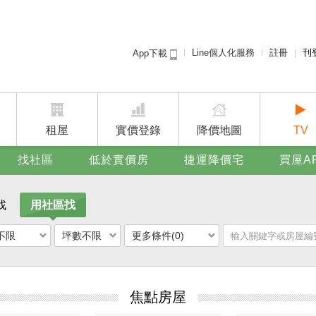
Line個人化服務
註冊
刊
App下載
租屋免
賣屋
廣告
租屋
實價登錄
降價地圖
TV
找社區
低於實價房
捷運降價宅
買屋A
找
用社區找
不限
坪數不限
更多條件(0)
焦點房屋