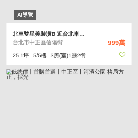
AI導覽
北車雙星美裝潢B 近台北車站、有裝潢小屋
999萬
台北市中正區信陽街
25.1坪
5/5樓
3房(室)1廳2衛