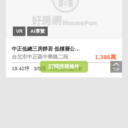
VR
AI導覽
中正低總三房靜居 低樓層公寓、 近未來捷運廈安站
1,388萬
台北市中正區中華路二段
訂閱搜尋條件
19.42坪
3/5樓
3房(室)1廳1衛