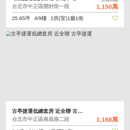
1,400萬
1,150萬
台北市中正區開封街一段
25.65坪
4/9樓
2房(室)1廳1衛
古亭捷運低總套房 近全聯 古亭捷運
1,188萬
台北市中正區南昌路二段