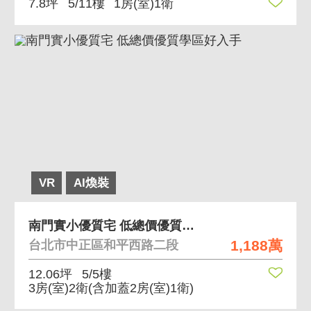
7.8坪
5/11樓
1房(室)1衛
VR
AI煥裝
南門實小優質宅 低總價優質學區好入手
1,188萬
台北市中正區和平西路二段
12.06坪
5/5樓
3房(室)2衛
(含加蓋2房(室)1衛)