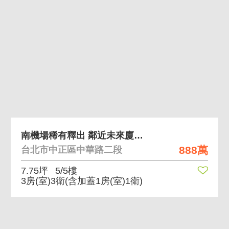
南機場稀有釋出 鄰近未來廈安站，為未來做準備
888萬
台北市中正區中華路二段
7.75坪
5/5樓
3房(室)3衛
(含加蓋1房(室)1衛)