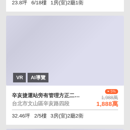
23.8坪
6/18樓
1房(室)2廳1衛
VR
AI導覽
5%
辛亥捷運站旁有管理方正二樓 近捷運 鄰未來公園 有
1,988萬
1,888萬
台北市文山區辛亥路四段
32.46坪
2/5樓
3房(室)2廳2衛