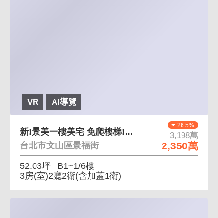
VR
AI導覽
26.5%
新!景美一樓美宅 免爬樓梯!方便停車
3,198萬
2,350萬
台北市文山區景福街
52.03坪
B1~1/6樓
3房(室)2廳2衛
(含加蓋1衛)