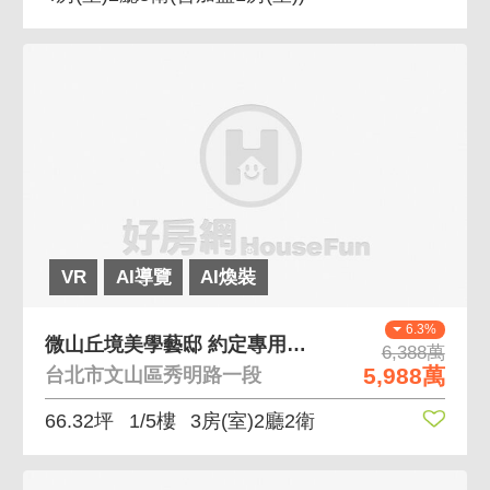
VR
AI導覽
AI煥裝
6.3%
微山丘境美學藝邸 約定專用庭院
6,388萬
5,988萬
台北市文山區秀明路一段
66.32坪
1/5樓
3房(室)2廳2衛