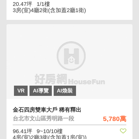
20.47坪
1/1樓
3房(室)4廳2衛
(含加蓋2廳1衛)
VR
AI導覽
AI煥裝
金石四房雙車大戶 稀有釋出
5,780萬
台北市文山區秀明路一段
96.41坪
9~10/10樓
4房(室)2廳3衛
(含加蓋1房(室))