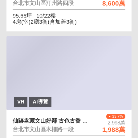
8,600萬
台北市文山區汀州路四段
95.66坪
10/22樓
4房(室)2廳3衛
(含加蓋3衛)
VR
AI導覽
33.7%
仙跡盎藏文山好鄰 古色古香 離塵不離城
2,998萬
1,988萬
台北市文山區木柵路一段