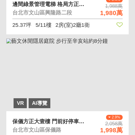
邊間綠景管理電梯 格局方正通風採光佳
1,988萬
1,980萬
台北市文山區興隆路二段
25.37坪
5/11樓
2房(室)2廳1衛
VR
AI導覽
2.9%
保儀方正大壹樓 門前好停車、長輩友善宅
2,058萬
1,998萬
台北市文山區保儀路