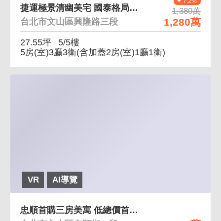
7.2%
捷運極景清幽美宅 國泰格局，景觀視野好
1,380萬
1,280萬
台北市文山區興隆路三段
27.55坪
5/5樓
5房(室)3廳3衛
(含加蓋2房(室)1廳1衛)
VR
AI導覽
忠順首購三房美寓 低總價首購、房間方正無走道