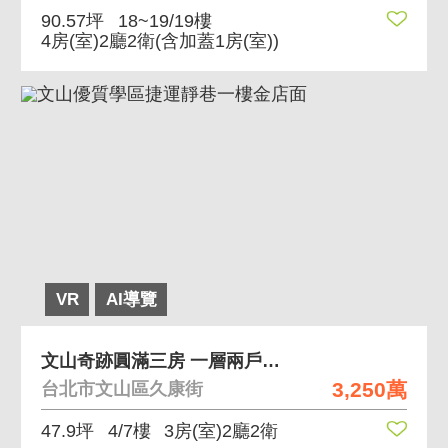
90.57坪
18~19/19樓
4房(室)2廳2衛
(含加蓋1房(室))
VR
AI導覽
文山奇跡圓滿三房 一層兩戶，保全管理，有垃圾代收
3,250萬
台北市文山區久康街
47.9坪
4/7樓
3房(室)2廳2衛