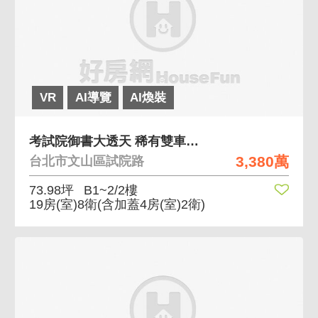
VR
AI導覽
AI煥裝
考試院御書大透天 稀有雙車位透天
3,380萬
台北市文山區試院路
73.98坪
B1~2/2樓
19房(室)8衛
(含加蓋4房(室)2衛)