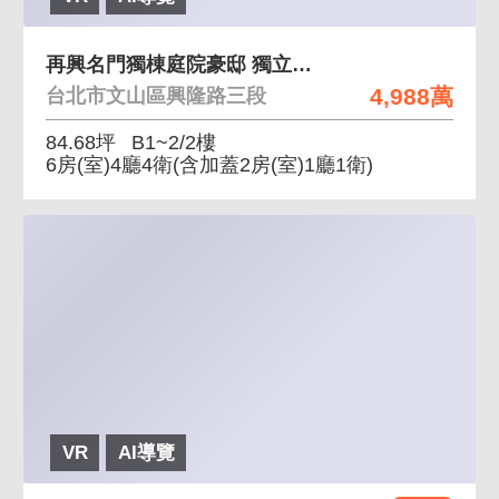
再興名門獨棟庭院豪邸 獨立地號、面寬、大坪數透天
4,988萬
台北市文山區興隆路三段
84.68坪
B1~2/2樓
6房(室)4廳4衛
(含加蓋2房(室)1廳1衛)
VR
AI導覽