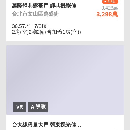
3.8%
萬隆靜巷露臺戶 靜巷機能佳
3,428萬
3,298萬
台北市文山區萬盛街
36.57坪
7/8樓
2房(室)2廳2衛
(含加蓋1房(室))
VR
AI導覽
台大緣稀景大戶 朝東採光佳、遠挑蟾蜍山