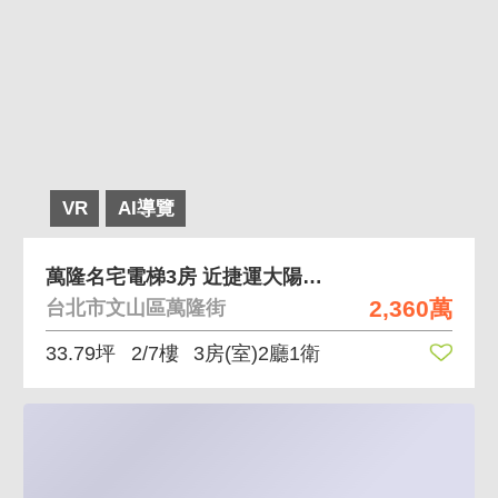
VR
AI導覽
萬隆名宅電梯3房 近捷運大陽台、有管理有代收垃圾
2,360萬
台北市文山區萬隆街
33.79坪
2/7樓
3房(室)2廳1衛