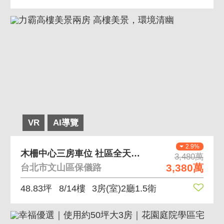
VR
AI導覽
2.9%
木柵中心三房車位 社區全天候管理，未來捷運站旁
3,480萬
3,380萬
台北市文山區保儀路
48.83坪
8/14樓
3房(室)2廳1.5衛