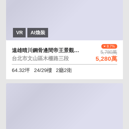
VR
AI煥裝
8.7%
遠雄晴川鋼骨邊間帝王景觀豪邸 稀有釋出晴川景觀戶
5,780萬
5,280萬
台北市文山區木柵路三段
64.32坪
24/29樓
2廳2衛