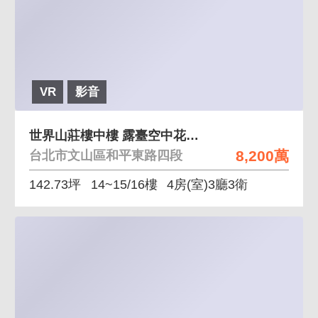
VR
影音
世界山莊樓中樓 露臺空中花園-電梯可達15樓
8,200萬
台北市文山區和平東路四段
142.73坪
14~15/16樓
4房(室)3廳3衛