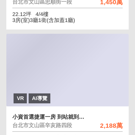
1,450萬
台北市文山區忠順街一段
22.12坪
4/4樓
3房(室)3廳1衛
(含加蓋1廳)
VR
AI導覽
小資首選捷運一房 到站就到家一房兩廳一衛浴
2,188萬
台北市文山區辛亥路四段