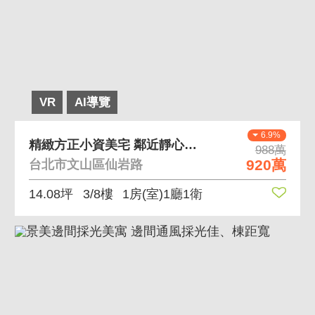
VR
AI導覽
6.9%
精緻方正小資美宅 鄰近靜心中小學、物美價廉小套房
988萬
920萬
台北市文山區仙岩路
14.08坪
3/8樓
1房(室)1廳1衛