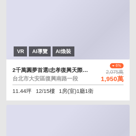
VR
AI導覽
AI煥裝
6%
2千萬圓夢首選I忠孝復興天際12樓極景精品戶I 眺
2,075萬
1,950萬
台北市大安區復興南路一段
11.44坪
12/15樓
1房(室)1廳1衛