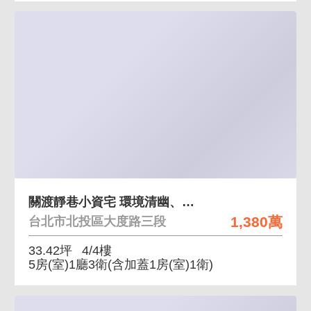
關渡靜巷小資宅 環境清幽、靜巷住宅
1,380萬
台北市北投區大度路三段
33.42坪
4/4樓
5房(室)1廳3衛
(含加蓋1房(室)1衛)