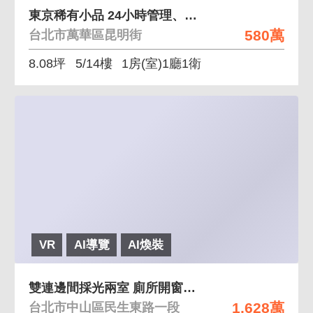
東京稀有小品 24小時管理、代收垃圾、代收包
580萬
台北市萬華區昆明街
8.08坪
5/14樓
1房(室)1廳1衛
VR
AI導覽
AI煥裝
雙連邊間採光兩室 廁所開窗、捷運站450公尺
1,628萬
台北市中山區民生東路一段