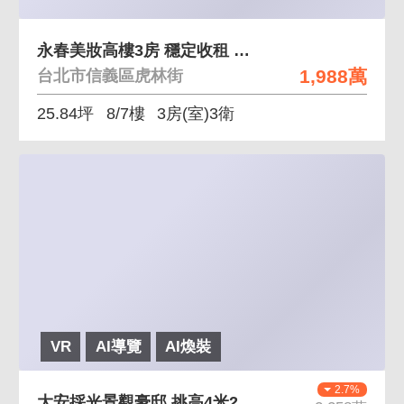
永春美妝高樓3房 穩定收租 永春捷運步行約3分
1,988萬
台北市信義區虎林街
25.84坪
8/7樓
3房(室)3衛
VR
AI導覽
AI煥裝
2.7%
大安採光景觀豪邸 挑高4米2、SRC鋼骨結構