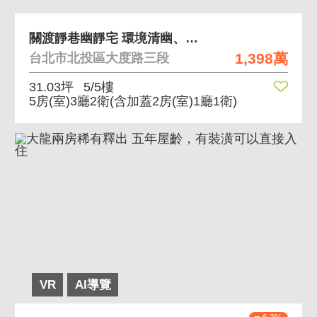
關渡靜巷幽靜宅 環境清幽、靜巷住宅
1,398萬
台北市北投區大度路三段
31.03坪
5/5樓
5房(室)3廳2衛
(含加蓋2房(室)1廳1衛)
VR
AI導覽