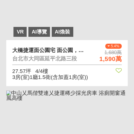
VR
AI導覽
AI煥裝
5.4%
大橋捷運面公園宅 面公園，空間好朔造，首購優惠
1,680萬
1,590萬
台北市大同區延平北路三段
27.57坪
4/4樓
3房(室)1廳1.5衛
(含加蓋1房(室))