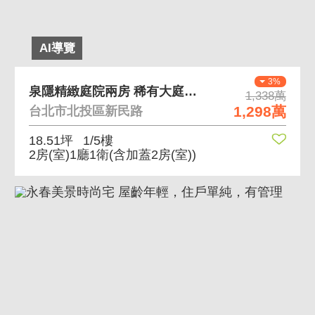
AI導覽
3%
泉隱精緻庭院兩房 稀有大庭院 裝潢極新直接拎入住
1,338萬
1,298萬
台北市北投區新民路
18.51坪
1/5樓
2房(室)1廳1衛
(含加蓋2房(室))