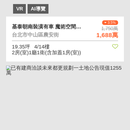
VR
AI導覽
3.5%
基泰朝南裝潢有車 魔術空間裝潢典雅朝南安靜舒適
1,750萬
1,688萬
台北市中山區農安街
19.35坪
4/14樓
2房(室)1廳1衛
(含加蓋1房(室))