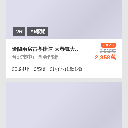
VR
AI導覽
8.2%
邊間兩房古亭捷運 大巷寬大面寬採光極佳
2,568萬
2,358萬
台北市中正區金門街
23.94坪
3/5樓
2房(室)1廳1衛