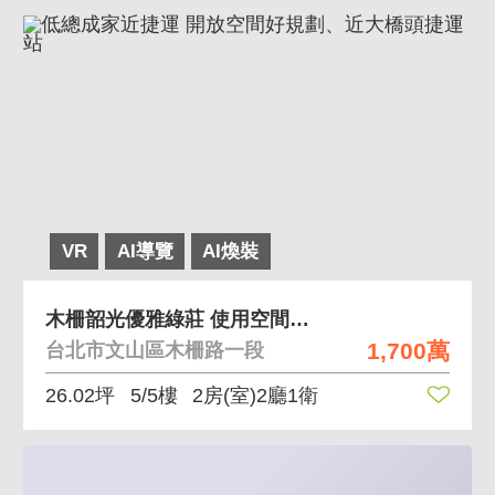
VR
AI導覽
AI煥裝
木柵韶光優雅綠莊 使用空間大，小資族首選
1,700萬
台北市文山區木柵路一段
26.02坪
5/5樓
2房(室)2廳1衛