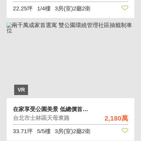
22.25坪
1/4樓
3房(室)2廳2衛
VR
在家享受公園美景 低總價首購族首選裝潢乾淨景觀讚
2,180萬
台北市士林區天母東路
33.71坪
5/5樓
3房(室)2廳2衛