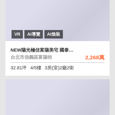
VR
AI導覽
AI煥裝
NEW陽光極佳富陽美宅 國泰方正格局，前後陽台保留
2,268萬
台北市信義區富陽街
32.81坪
4/5樓
3房(室)2廳2衛