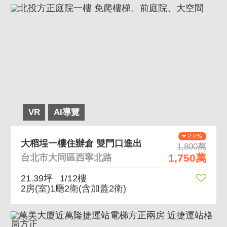
VR
AI導覽
2.8%
大稻埕一樓住辦倉 雙門口進出
1,800萬
1,750萬
台北市大同區西寧北路
21.39坪
1/12樓
2房(室)1廳2衛
(含加蓋2衛)