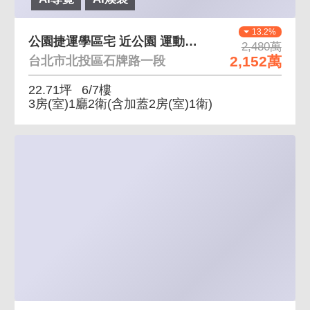
13.2%
公園捷運學區宅 近公園 運動中心 簡單單純
2,480萬
2,152萬
台北市北投區石牌路一段
22.71坪
6/7樓
3房(室)1廳2衛
(含加蓋2房(室)1衛)