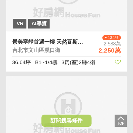
VR
AI導覽
13.1%
景美寧靜首選一樓 天然瓦斯好方便、公園綠地好愜意
2,588萬
2,250萬
台北市文山區溪口街
36.64坪
B1~1/4樓
3房(室)2廳4衛
訂閱搜尋條件