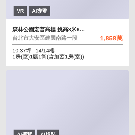
VR
AI導覽
森林公園宏普高樓 挑高3米6，後棟高樓安靜視野佳
1,858萬
台北市大安區建國南路一段
10.37坪
14/14樓
1房(室)1廳1衛
(含加蓋1房(室))
AI導覽
AI煥裝