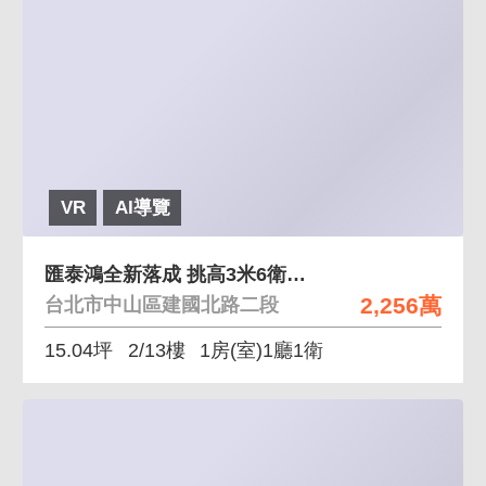
VR
AI導覽
匯泰鴻全新落成 挑高3米6衛浴開窗、有天然瓦斯
2,256萬
台北市中山區建國北路二段
15.04坪
2/13樓
1房(室)1廳1衛