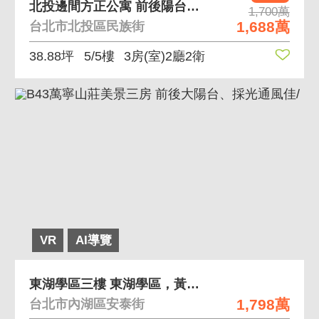
北投邊間方正公寓 前後陽台、天然瓦斯
1,700萬
1,688萬
台北市北投區民族街
38.88坪
5/5樓
3房(室)2廳2衛
VR
AI導覽
東湖學區三樓 東湖學區，黃金三樓
1,798萬
台北市內湖區安泰街