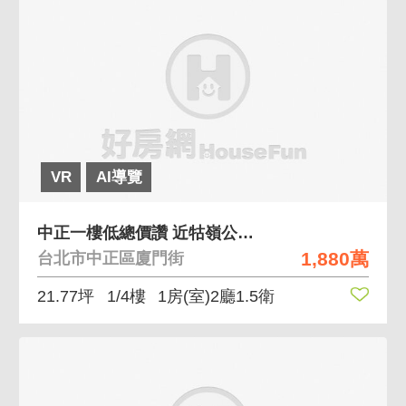
VR
AI導覽
中正一樓低總價讚 近牯嶺公園古亭捷運站低總價一樓
1,880萬
台北市中正區廈門街
21.77坪
1/4樓
1房(室)2廳1.5衛