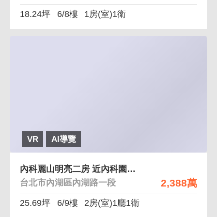
18.24坪
6/8樓
1房(室)1衛
VR
AI導覽
內科麗山明亮二房 近內科園區麗山學區三面採光
2,388萬
台北市內湖區內湖路一段
25.69坪
6/9樓
2房(室)1廳1衛