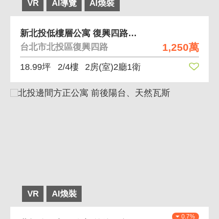
VR
AI導覽
AI煥裝
新北投低樓層公寓 復興四路稀有低樓層公寓釋出
1,250萬
台北市北投區復興四路
18.99坪
2/4樓
2房(室)2廳1衛
VR
AI煥裝
0.7%