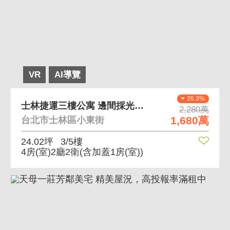
VR
AI導覽
26.3%
士林捷運三樓公寓 邊間採光佳近士林捷運站
2,280萬
1,680萬
台北市士林區小東街
24.02坪
3/5樓
4房(室)2廳2衛
(含加蓋1房(室))