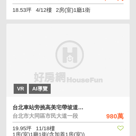
18.53坪
4/12樓
2房(室)1廳1衛
VR
AI導覽
台北車站旁挑高美宅帶坡道平面車位自用收租皆宜 高樓
980萬
台北市大同區市民大道一段
19.95坪
11/18樓
1房(室)1廳1衛
(含加蓋1房(室))