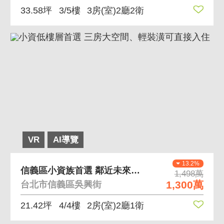
33.58坪
3/5樓
3房(室)2廳2衛
VR
AI導覽
13.2%
信義區小資族首選 鄰近未來Y39捷運站、公園
1,498萬
1,300萬
台北市信義區吳興街
21.42坪
4/4樓
2房(室)2廳1衛