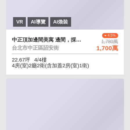
VR
AI導覽
AI煥裝
4.5%
中正頂加邊間美寓 邊間，採光佳。
1,780萬
1,700萬
台北市中正區詔安街
22.67坪
4/4樓
4房(室)2廳2衛
(含加蓋2房(室)1衛)