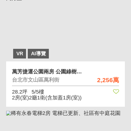
VR
AI導覽
萬芳捷運公園兩房 公園綠樹、環境清幽
2,256萬
台北市文山區萬利街
28.2坪
5/5樓
2房(室)2廳1衛
(含加蓋1房(室))