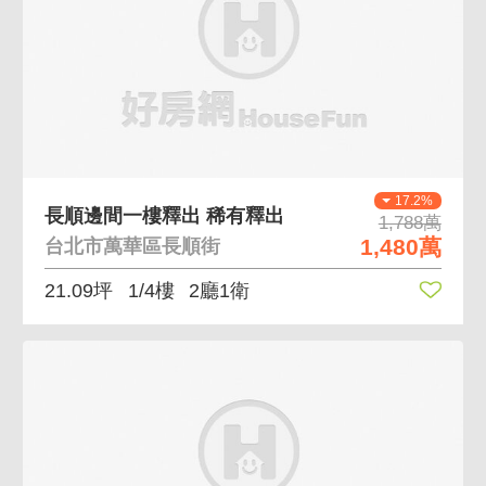
17.2%
長順邊間一樓釋出 稀有釋出
1,788萬
1,480萬
台北市萬華區長順街
21.09坪
1/4樓
2廳1衛