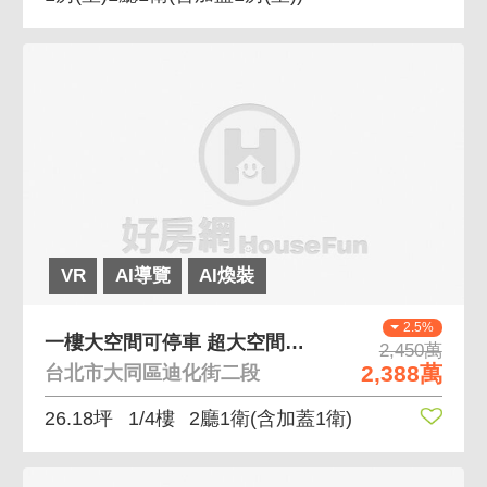
VR
AI導覽
AI煥裝
2.5%
一樓大空間可停車 超大空間一樓，好規劃好利用
2,450萬
2,388萬
台北市大同區迪化街二段
26.18坪
1/4樓
2廳1衛
(含加蓋1衛)