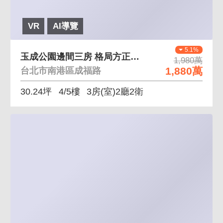
VR
AI導覽
5.1%
玉成公園邊間三房 格局方正空間好規劃
1,980萬
1,880萬
台北市南港區成福路
30.24坪
4/5樓
3房(室)2廳2衛