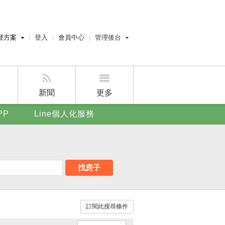
登方案
登入
會員中心
管理後台
費刊登
經紀人員管理後台
刊登
屋主管理後台
刊登
新聞
更多
賣屋刊登
PP
Line個人化服務
好房APP
找房子
訂閱此搜尋條件