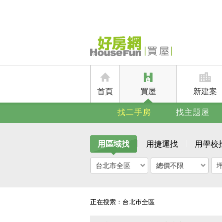
首頁
買屋
新建案
找二手房
找主題屋
用區域找
用捷運找
用學校
台北市全區
總價不限
正在搜索：
台北市全區