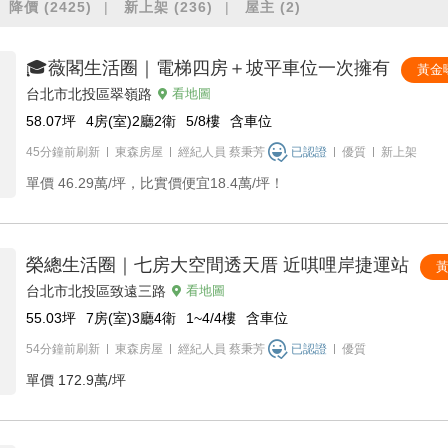
降價
(2425)
新上架
(236)
屋主
(2)
🎓薇閣生活圈｜電梯四房＋坡平車位一次擁有
黃金
台北市北投區翠嶺路
看地圖
58.07
坪
4房(室)2廳2衛
5/8
樓
含車位
45分鐘前刷新
東森房屋
經紀人員
蔡秉芳
已認證
優質
新上架
單價
46.29萬/坪，比實價便宜18.4萬/坪！
榮總生活圈｜七房大空間透天厝 近唭哩岸捷運站
台北市北投區致遠三路
看地圖
55.03
坪
7房(室)3廳4衛
1~4/4
樓
含車位
54分鐘前刷新
東森房屋
經紀人員
蔡秉芳
已認證
優質
單價
172.9萬/坪