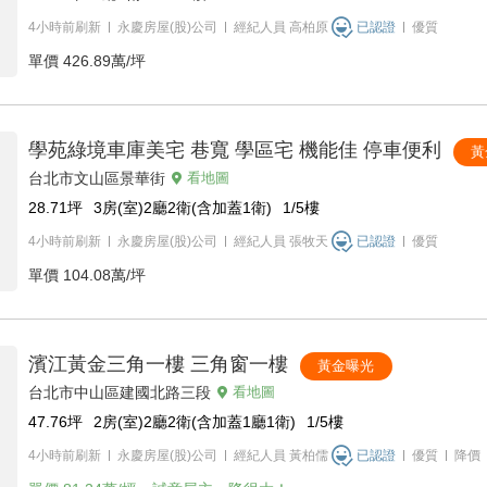
4小時前刷新
永慶房屋(股)公司
經紀人員
高柏原
已認證
優質
單價
426.89萬/坪
學苑綠境車庫美宅 巷寬 學區宅 機能佳 停車便利
黃
台北市文山區景華街
看地圖
28.71
坪
3房(室)2廳2衛(含加蓋1衛)
1/5
樓
4小時前刷新
永慶房屋(股)公司
經紀人員
張牧天
已認證
優質
單價
104.08萬/坪
濱江黃金三角一樓 三角窗一樓
黃金曝光
台北市中山區建國北路三段
看地圖
47.76
坪
2房(室)2廳2衛(含加蓋1廳1衛)
1/5
樓
4小時前刷新
永慶房屋(股)公司
經紀人員
黃柏儒
已認證
優質
降價