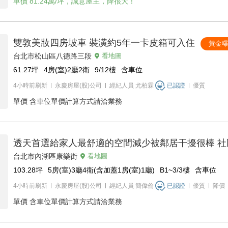
單價
81.24萬/坪，誠意屋主，降很大！
雙敦美妝四房坡車 裝潢約5年一卡皮箱可入住
黃金
台北市松山區八德路三段
看地圖
61.27
坪
4房(室)2廳2衛
9/12
樓
含車位
4小時前刷新
永慶房屋(股)公司
經紀人員
尤柏霖
已認證
優質
單價
含車位單價計算方式請洽業務
透天首選給家人最舒適的空間減少被鄰居干擾很棒 社
台北市內湖區康樂街
看地圖
103.28
坪
5房(室)3廳4衛(含加蓋1房(室)1廳)
B1~3/3
樓
含車位
4小時前刷新
永慶房屋(股)公司
經紀人員
簡偉倫
已認證
優質
降價
單價
含車位單價計算方式請洽業務