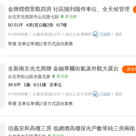
金輝熠熠景觀四房 社區隨到隨停車位、全天候管理
台北市北投區中山北路七段
看地圖
50.01
坪
4房(室)2廳2衛
6/7
樓
5小時前刷新
永慶房屋(股)公司
經紀人員
陳翊昇
已認證
優質
單價
含車位單價計算方式請洽業務
全新南京光北商辦 金融華爾街氣派外觀大露台
黃金
台北市松山區光復北路
看地圖
38.6
坪
1廳
6/11
樓
含車位
5小時前刷新
永慶房屋(股)公司
經紀人員
白充閔
已認證
優質
單價
含車位單價計算方式請洽業務
信義安和高樓三房 低總價高樓採光戶數單純三房兩衛