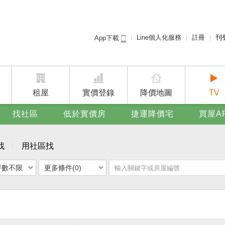
Line個人化服務
註冊
刊
App下載
租屋免
賣屋
廣告
租屋
實價登錄
降價地圖
TV
找社區
低於實價房
捷運降價宅
買屋A
找
用社區找
坪數不限
更多條件(0)