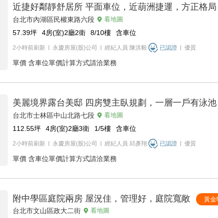
近捷好鄰靜舒居所 平面車位，近葫洲捷運，方正格局
台北市內湖區民權東路六段
看地圖
57.39
坪
4房(室)2廳2衛
8/10
樓
含車位
2小時前刷新
永慶房屋(股)公司
經紀人員
陳洪毅
已認證
優質
單價
含車位單價計算方式請洽業務
美麗境界露台美邸 四房雙主臥規劃，一層一戶有泳池
台北市士林區中山北路七段
看地圖
112.55
坪
4房(室)2廳3衛
1/5
樓
含車位
2小時前刷新
永慶房屋(股)公司
經紀人員
邱彥翔
已認證
優質
單價
含車位單價計算方式請洽業務
附中學區庭院兩房 屋況佳，管理好，庭院寬敞
黃金
台北市文山區政大二街
看地圖