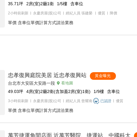
35.71
坪
2房(室)2廳1衛
1/5
樓
含車位
2小時前刷新
永慶房屋(股)公司
經紀人員
張建榮
優質
降價
單價
含車位單價計算方式請洽業務
忠孝復興庭院美居 近忠孝復興站
黃金曝光
台北市大安區大安路一段
看地圖
49.03
坪
4房(室)2廳2衛(含加蓋2房(室)1衛)
1/9
樓
含車位
3小時前刷新
永慶房屋(股)公司
經紀人員
曾耀南
已認證
優質
單價
含車位單價計算方式請洽業務
萬芳捷運角間店面 近萬芳醫院、捷運站、中國科大