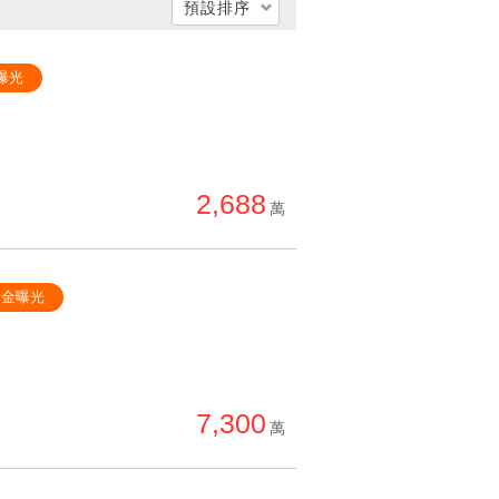
預設排序
總價低 → 高
曝光
總價高 → 低
單價低 → 高
單價高 → 低
2,688
降價幅度高 → 低
萬
坪數小 → 大
坪數大 → 小
黃金曝光
上架日期新 → 舊
刷新時間新 → 舊
刷新時間舊 → 新
7,300
月熱門度高 → 低
萬