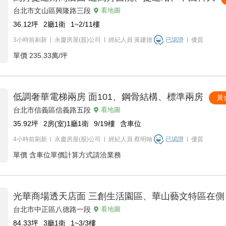
台北市文山區興隆路三段
看地圖
36.12
坪
2廳1衛
1~2/11
樓
3小時前刷新
永慶房屋(股)公司
經紀人員
黃建德
已認證
優質
單價
235.33萬/坪
低調奢華電梯兩房 面101、鋼骨結構、標準兩房
黃
台北市信義區信義路五段
看地圖
35.92
坪
2房(室)1廳1衛
9/19
樓
含車位
4小時前刷新
永慶房屋(股)公司
經紀人員
蔡明翰
已認證
優質
單價
含車位單價計算方式請洽業務
光華商場透天店面 三創生活園區、華山藝文特區在側
台北市中正區八德路一段
看地圖
84.33
坪
3廳1衛
1~3/3
樓