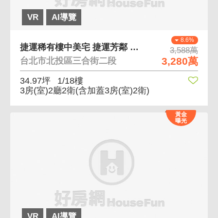
VR
AI導覽
8.6%
捷運稀有樓中美宅 捷運芳鄰 社區中庭綠意盎然
3,588萬
3,280萬
台北市北投區三合街二段
34.97坪
1/18樓
3房(室)2廳2衛
(含加蓋3房(室)2衛)
黃金
曝光
VR
AI導覽