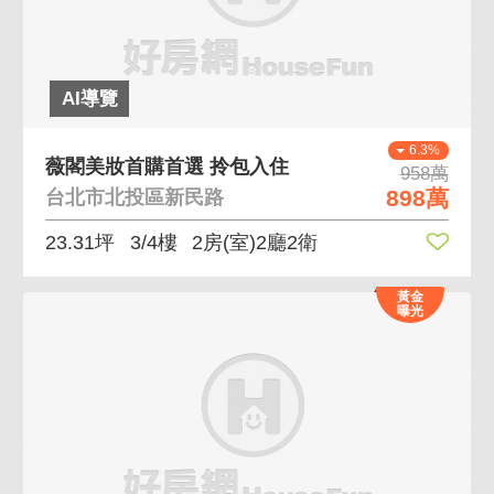
AI導覽
6.3%
薇閣美妝首購首選 拎包入住
958萬
898萬
台北市北投區新民路
23.31坪
3/4樓
2房(室)2廳2衛
黃金
曝光