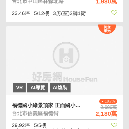
1,980萬
台北市中山區林森北路
23.46坪
5/12樓
3房(室)2廳1衛
黃金
曝光
VR
AI導覽
AI煥裝
18.7%
福德國小綠景頂家 正面國小視野佳
2,680萬
2,180萬
台北市信義區福德街
29.92坪
5/5樓