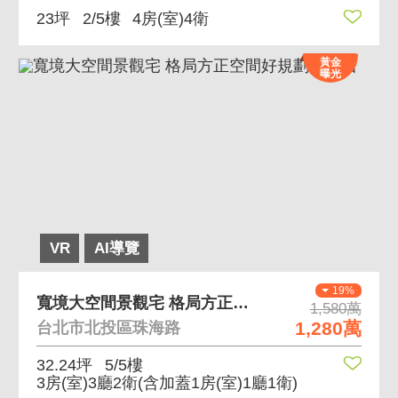
23坪
2/5樓
4房(室)4衛
黃金
曝光
VR
AI導覽
19%
寬境大空間景觀宅 格局方正空間好規劃舒適居
1,580萬
1,280萬
台北市北投區珠海路
32.24坪
5/5樓
3房(室)3廳2衛
(含加蓋1房(室)1廳1衛)