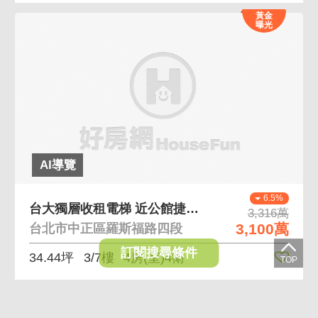
黃金
曝光
AI導覽
6.5%
台大獨層收租電梯 近公館捷運一層一戶現況收租中
3,316萬
3,100萬
台北市中正區羅斯福路四段
訂閱搜尋條件
34.44坪
3/7樓
4房(室)4衛
黃金
曝光