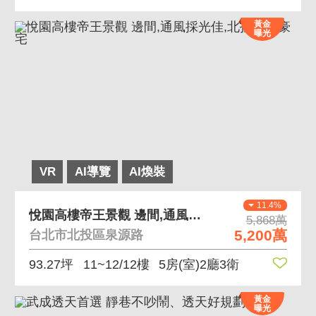
黃金
曝光
VR
AI導覽
AI煥裝
11.4%
悅園高樓帝王景觀 邊間,通風採光佳,北投典藏豪宅
5,868萬
5,200萬
台北市北投區泉源路
93.27坪
11~12/12樓
5房(室)2廳3衛
黃金
曝光