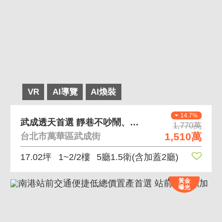
VR
AI導覽
AI煥裝
14.7%
武成透天首選 靜巷不吵鬧、透天好規劃
1,770萬
1,510萬
台北市萬華區武成街
17.02坪
1~2/2樓
5廳1.5衛
(含加蓋2廳)
黃金
曝光