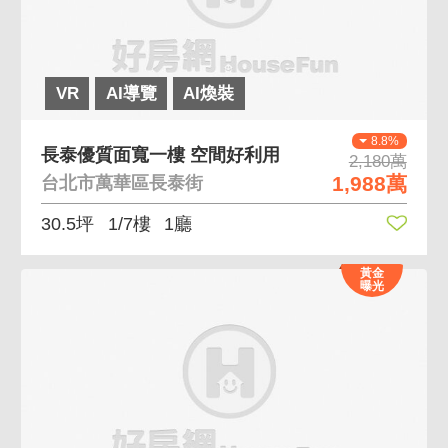
VR
AI導覽
AI煥裝
8.8%
長泰優質面寬一樓 空間好利用
2,180萬
1,988萬
台北市萬華區長泰街
30.5坪
1/7樓
1廳
黃金
曝光