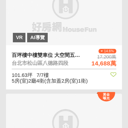
VR
AI導覽
14.6%
百坪樓中樓雙車位 大空間五房四衛適合三代同堂
17,200萬
14,688萬
台北市松山區八德路四段
101.63坪
7/7樓
5房(室)2廳4衛
(含加蓋2房(室)1衛)
黃金
曝光