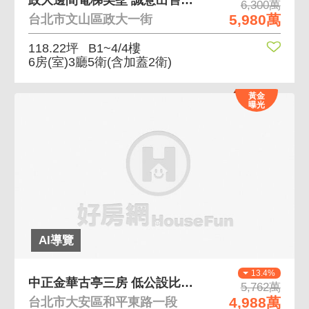
政大邊間電梯美墅 誠意出售，有出價即可談
6,300萬
5,980萬
台北市文山區政大一街
118.22坪
B1~4/4樓
6房(室)3廳5衛
(含加蓋2衛)
黃金
曝光
AI導覽
13.4%
中正金華古亭三房 低公設比、大坪效住辦
5,762萬
4,988萬
台北市大安區和平東路一段