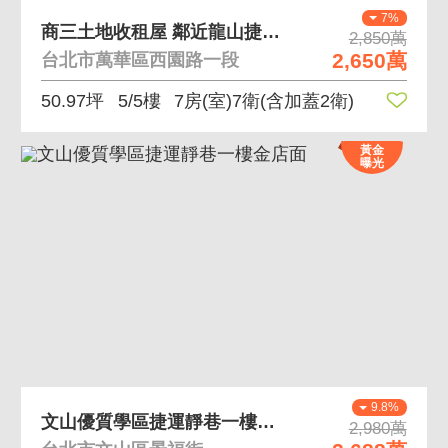
7%
商三土地收租屋 鄰近龍山捷運站及萬華車站雙子星
2,850萬
2,650萬
台北市萬華區西園路一段
50.97坪
5/5樓
7房(室)7衛
(含加蓋2衛)
黃金
曝光
9.8%
文山優質學區捷運靜巷一樓金店面
2,980萬