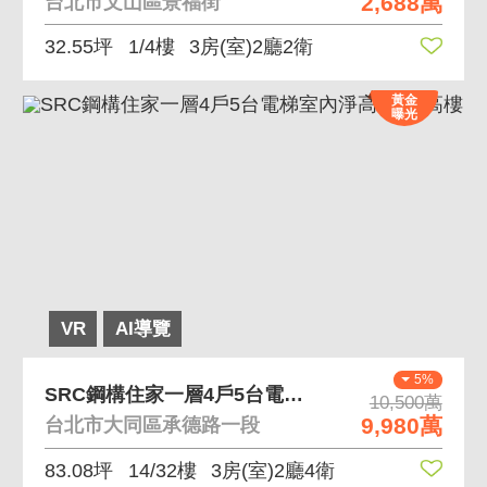
2,688萬
台北市文山區景福街
32.55坪
1/4樓
3房(室)2廳2衛
黃金
曝光
VR
AI導覽
5%
SRC鋼構住家一層4戶5台電梯室內淨高3米2 高樓
10,500萬
9,980萬
台北市大同區承德路一段
83.08坪
14/32樓
3房(室)2廳4衛