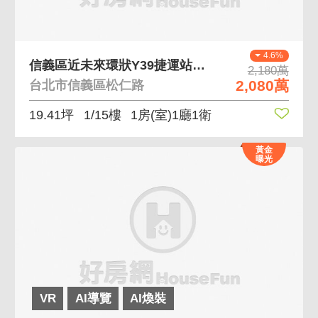
4.6%
信義區近未來環狀Y39捷運站挑高華店18A107
2,180萬
2,080萬
台北市信義區松仁路
19.41坪
1/15樓
1房(室)1廳1衛
黃金
曝光
VR
AI導覽
AI煥裝