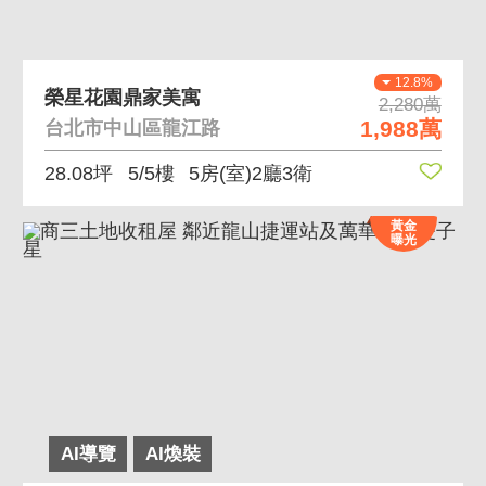
12.8%
榮星花園鼎家美寓
2,280萬
1,988萬
台北市中山區龍江路
28.08坪
5/5樓
5房(室)2廳3衛
黃金
曝光
AI導覽
AI煥裝