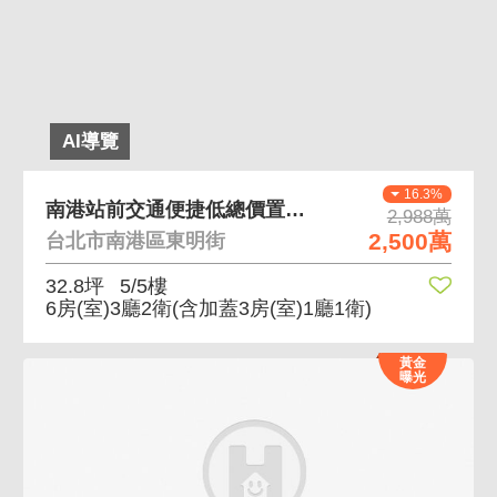
AI導覽
16.3%
南港站前交通便捷低總價置產首選 站前稀有鼎加
2,988萬
2,500萬
台北市南港區東明街
32.8坪
5/5樓
6房(室)3廳2衛
(含加蓋3房(室)1廳1衛)
黃金
曝光