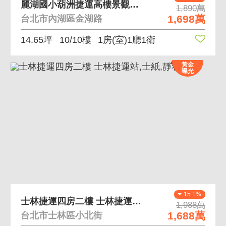
麗湖國小葫洲捷運高樓景觀裝潢一大房天然瓦斯 高樓遠
1,890萬
1,698萬
台北市內湖區金湖路
14.65坪
10/10樓
1房(室)1廳1衛
黃金
曝光
15.1%
士林捷運四房二樓 士林捷運站,士紙,靜巷
1,988萬
1,688萬
台北市士林區小北街