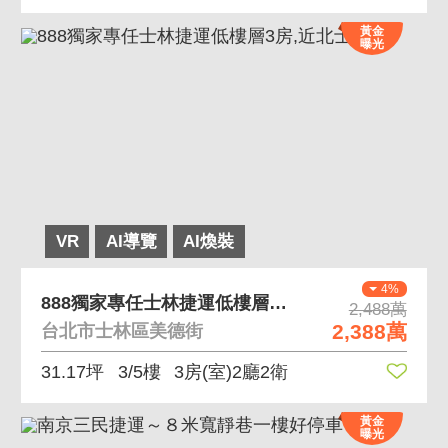
黃金
曝光
VR
AI導覽
AI煥裝
4%
888獨家專任士林捷運低樓層3房,近北士科
2,488萬
2,388萬
台北市士林區美德街
31.17坪
3/5樓
3房(室)2廳2衛
黃金
曝光