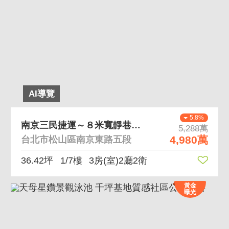
AI導覽
5.8%
南京三民捷運～８米寬靜巷一樓好停車
5,288萬
4,980萬
台北市松山區南京東路五段
36.42坪
1/7樓
3房(室)2廳2衛
黃金
曝光