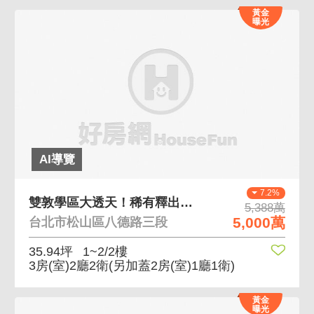
黃金
曝光
AI導覽
7.2%
雙敦學區大透天！稀有釋出土地大坪數！
5,388萬
5,000萬
台北市松山區八德路三段
35.94坪
1~2/2樓
3房(室)2廳2衛
(另加蓋2房(室)1廳1衛)
黃金
曝光