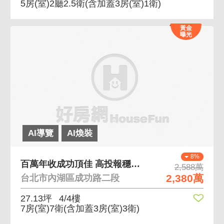
5房(室)2廳2.5衛
(含加蓋3房(室)1衛)
黃金
曝光
AI導覽
AI煥裝
8%
百萬年收成功頂佳 高投報穩定收租你最好的靠山
2,588萬
2,380萬
台北市內湖區成功路二段
27.13坪
4/4樓
7房(室)7衛
(含加蓋3房(室)3衛)