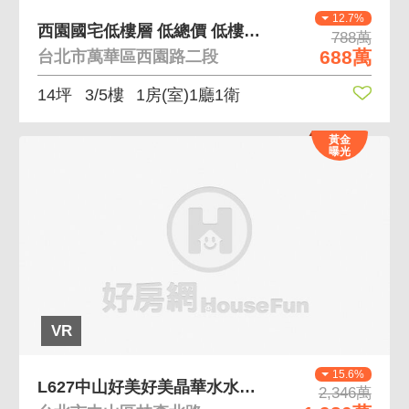
12.7%
西園國宅低樓層 低總價 低樓層 空間好規劃
788萬
688萬
台北市萬華區西園路二段
14坪
3/5樓
1房(室)1廳1衛
黃金
曝光
VR
15.6%
L627中山好美好美晶華水水熱鬧悠悠美妝三房
2,346萬