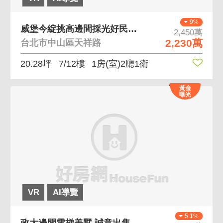
9%
威堡今綻挑高邊間採光好民權雙捷運成淵學區 民權西雙
2,450萬
2,230萬
台北市中山區天祥路
20.28坪
7/12樓
1房(室)2廳1衛
黃金
曝光
VR
AI導覽
5.1%