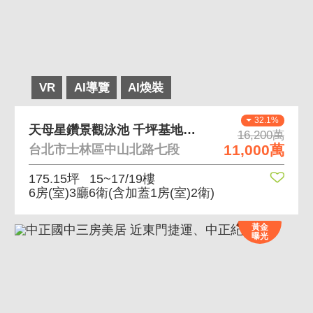
VR
AI導覽
AI煥裝
32.1%
天母星鑽景觀泳池 千坪基地質感社區公設完善
16,200萬
11,000萬
台北市士林區中山北路七段
175.15坪
15~17/19樓
6房(室)3廳6衛
(含加蓋1房(室)2衛)
黃金
曝光