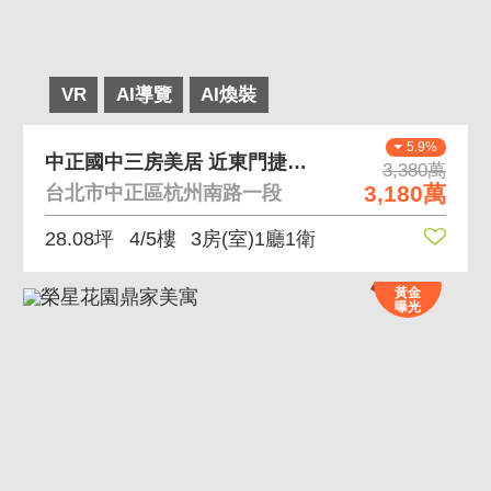
VR
AI導覽
AI煥裝
5.9%
中正國中三房美居 近東門捷運、中正紀念堂
3,380萬
3,180萬
台北市中正區杭州南路一段
28.08坪
4/5樓
3房(室)1廳1衛
黃金
曝光