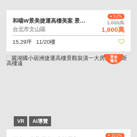
5.2%
和暘W景美捷運高樓美案 景美站2號出口旁，永久棟距
1,688萬
1,600萬
台北市文山區
15.29坪
11/20樓
黃金
曝光
VR
AI導覽
10.2%