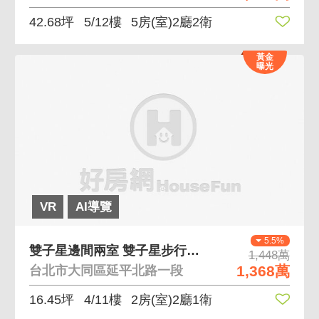
42.68坪
5/12樓
5房(室)2廳2衛
黃金
曝光
VR
AI導覽
5.5%
雙子星邊間兩室 雙子星步行一分鐘，有管理有瓦斯
1,448萬
1,368萬
台北市大同區延平北路一段
16.45坪
4/11樓
2房(室)2廳1衛