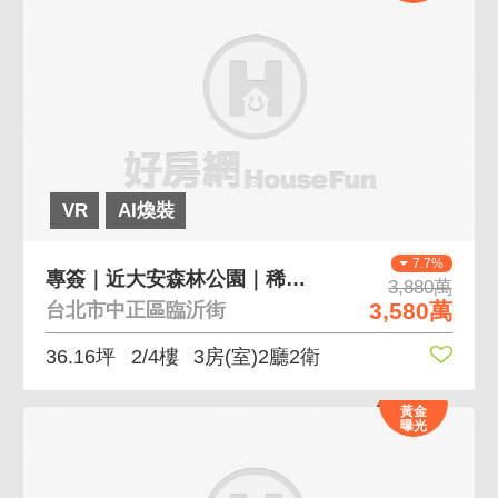
VR
AI煥裝
7.7%
專簽｜近大安森林公園｜稀有大坪數三房公寓
3,880萬
3,580萬
台北市中正區臨沂街
36.16坪
2/4樓
3房(室)2廳2衛
黃金
曝光