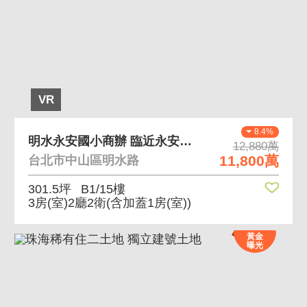
VR
8.4%
明水永安國小商辦 臨近永安國小、補教、才藝安親街
12,880萬
11,800萬
台北市中山區明水路
301.5坪
B1/15樓
3房(室)2廳2衛
(含加蓋1房(室))
黃金
曝光