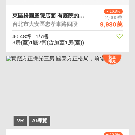
16.8%
東區粉圓庭院店面 有庭院的店面
12,000萬
9,980萬
台北市大安區忠孝東路四段
40.48坪
1/7樓
3房(室)1廳2衛
(含加蓋1房(室))
黃金
曝光
VR
AI導覽
10.5%