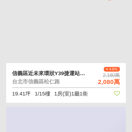
4.6%
信義區近未來環狀Y39捷運站挑高華店18A107
2,180萬
2,080萬
台北市信義區松仁路
19.41坪
1/15樓
1房(室)1廳1衛