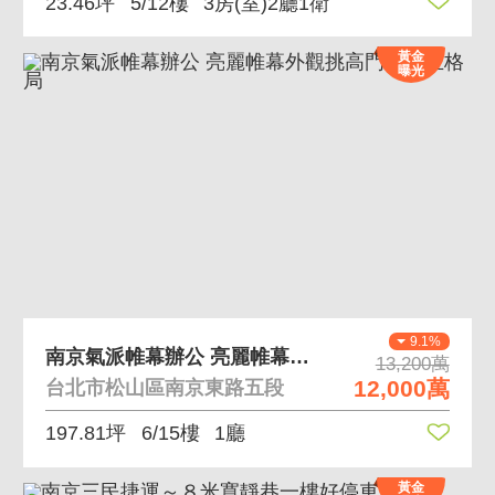
23.46坪
5/12樓
3房(室)2廳1衛
黃金
曝光
9.1%
南京氣派帷幕辦公 亮麗帷幕外觀挑高門廳方正格局
13,200萬
12,000萬
台北市松山區南京東路五段
197.81坪
6/15樓
1廳
黃金