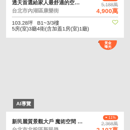
透天首選給家人最舒適的空間減少被鄰居干擾很棒 社區
5,188萬
4,900萬
台北市內湖區康樂街
103.28坪
B1~3/3樓
5房(室)3廳4衛
(含加蓋1房(室)1廳)
黃金
曝光
AI導覽
11%
新民麗質景觀大戶 魔術空間 頂樓景觀
2,368萬
2,107萬
台北市北投區新民路