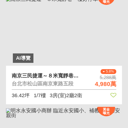
曝光
AI導覽
5.8%
南京三民捷運～８米寬靜巷一樓好停車
5,288萬
4,980萬
台北市松山區南京東路五段
36.42坪
1/7樓
3房(室)2廳2衛
黃金
曝光