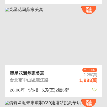
黃金
曝光
12.8%
榮星花園鼎家美寓
2,280萬
1,988萬
台北市中山區龍江路
28.08坪
5/5樓
5房(室)2廳3衛
黃金
曝光