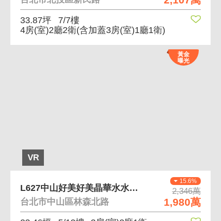
33.87坪
7/7樓
4房(室)2廳2衛
(含加蓋3房(室)1廳1衛)
黃金
曝光
VR
15.6%
L627中山好美好美晶華水水熱鬧悠悠美妝三房
2,346萬
1,980萬
台北市中山區林森北路