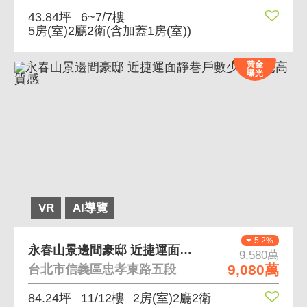
43.84坪
6~7/7樓
5房(室)2廳2衛
(含加蓋1房(室))
黃金
曝光
VR
AI導覽
5.2%
永春山景邊間豪邸 近捷運面靜巷戶數少純住宅高質感
9,580萬
9,080萬
台北市信義區忠孝東路五段
84.24坪
11/12樓
2房(室)2廳2衛