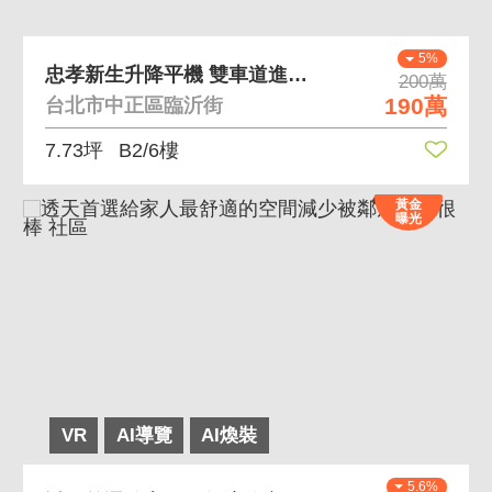
5%
忠孝新生升降平機 雙車道進出口，免排隊
200萬
190萬
台北市中正區臨沂街
7.73坪
B2/6樓
黃金
曝光
VR
AI導覽
AI煥裝
5.6%