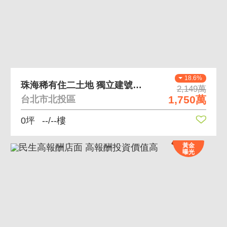
18.6%
珠海稀有住二土地 獨立建號土地
2,149萬
1,750萬
台北市北投區
0坪
--/--樓
黃金
曝光