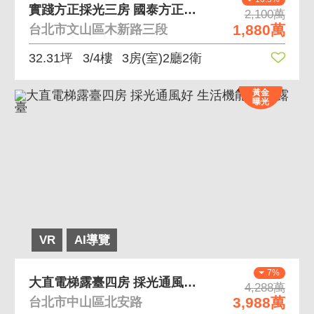
實踐方正採光三房 國泰方正格局，前陽台進出
2,100萬
1,880萬
台北市文山區木新路三段
32.31坪
3/4樓
3房(室)2廳2衛
黃金
曝光
VR
AI導覽
7%
大直電梯露臺四房 採光通風好 生活機能強 大露臺
4,288萬
3,988萬
台北市中山區北安路