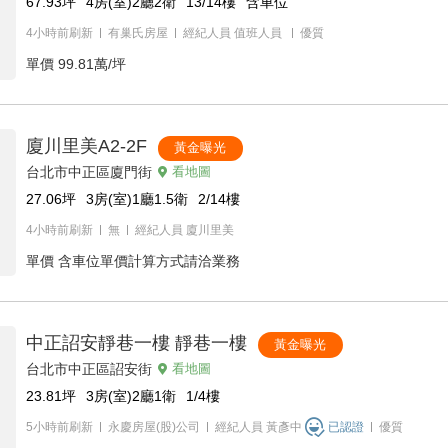
67.93
坪
4房(室)2廳2衛
13/14
樓
含車位
4小時前刷新
有巢氏房屋
經紀人員
值班人員
優質
單價
99.81萬/坪
廈川里美A2-2F
黃金曝光
台北市中正區廈門街
看地圖
27.06
坪
3房(室)1廳1.5衛
2/14
樓
4小時前刷新
無
經紀人員
廈川里美
單價
含車位單價計算方式請洽業務
中正詔安靜巷一樓 靜巷一樓
黃金曝光
台北市中正區詔安街
看地圖
23.81
坪
3房(室)2廳1衛
1/4
樓
5小時前刷新
永慶房屋(股)公司
經紀人員
黃彥中
已認證
優質