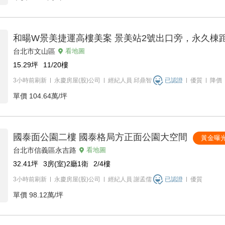
和暘W景美捷運高樓美案 景美站2號出口旁，永久棟
台北市文山區
看地圖
15.29
坪
11/20
樓
3小時前刷新
永慶房屋(股)公司
經紀人員
邱鼎智
已認證
優質
降價
單價
104.64萬/坪
國泰面公園二樓 國泰格局方正面公園大空間
黃金曝
台北市信義區永吉路
看地圖
32.41
坪
3房(室)2廳1衛
2/4
樓
3小時前刷新
永慶房屋(股)公司
經紀人員
謝孟儒
已認證
優質
單價
98.12萬/坪