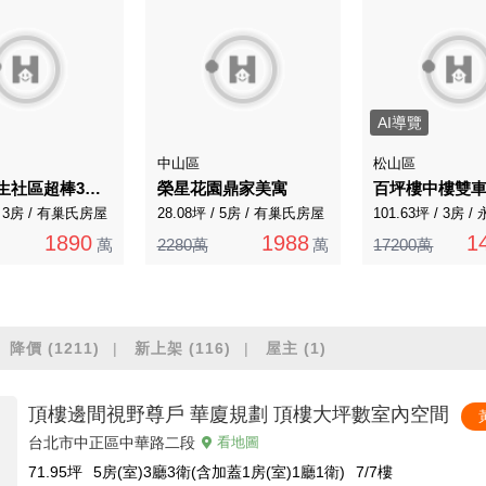
AI導覽
中山區
松山區
專任!民生社區超棒3房~撫遠公寓二樓!
榮星花園鼎家美寓
百坪樓中樓雙
 / 3房 / 有巢氏房屋
28.08坪 / 5房 / 有巢氏房屋
101.63坪 / 3房 
1890
1988
1
萬
2280萬
萬
17200萬
降價
(1211)
新上架
(116)
屋主
(1)
頂樓邊間視野尊戶 華廈規劃 頂樓大坪數室內空間
台北市中正區中華路二段
看地圖
71.95
坪
5房(室)3廳3衛(含加蓋1房(室)1廳1衛)
7/7
樓