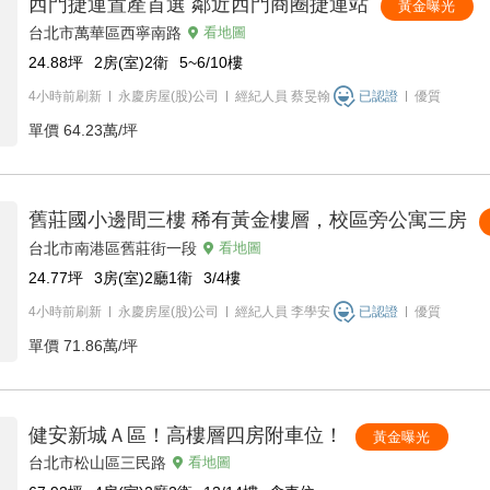
西門捷運置產首選 鄰近西門商圈捷運站
黃金曝光
台北市萬華區西寧南路
看地圖
24.88
坪
2房(室)2衛
5~6/10
樓
4小時前刷新
永慶房屋(股)公司
經紀人員
蔡旻翰
已認證
優質
單價
64.23萬/坪
舊莊國小邊間三樓 稀有黃金樓層，校區旁公寓三房
台北市南港區舊莊街一段
看地圖
24.77
坪
3房(室)2廳1衛
3/4
樓
4小時前刷新
永慶房屋(股)公司
經紀人員
李學安
已認證
優質
單價
71.86萬/坪
健安新城Ａ區！高樓層四房附車位！
黃金曝光
台北市松山區三民路
看地圖