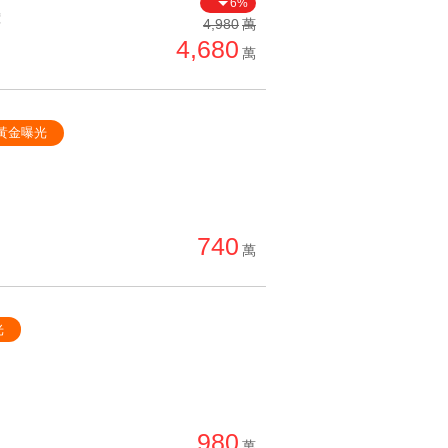
6%
單價高 → 低
價
4,980
萬
4,680
降價幅度高 → 低
萬
坪數小 → 大
坪數大 → 小
黃金曝光
上架日期新 → 舊
刷新時間新 → 舊
刷新時間舊 → 新
740
月熱門度高 → 低
萬
光
980
萬