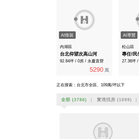
AI煥裝
AI導覽
內湖區
松山區
台北仰望次高山河
92.84坪 / 0房 / 永慶直營
27.38坪
5290
萬
正在搜索：
台北市全區、109萬/坪以下
全部
(3786)
實境找房
(1699)