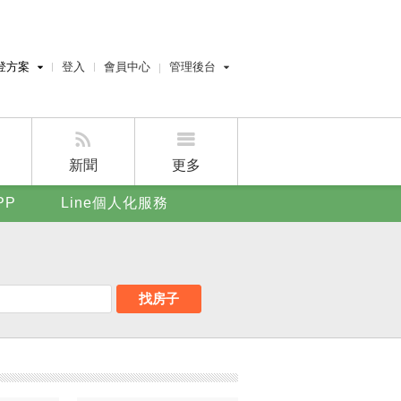
登方案
登入
會員中心
管理後台
費刊登
經紀人員管理後台
刊登
屋主管理後台
刊登
新聞
更多
賣屋刊登
PP
Line個人化服務
好房APP
找房子