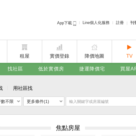
Line個人化服務
註冊
刊
App下載
租屋免
賣屋
廣告
租屋
實價登錄
降價地圖
TV
找社區
低於實價房
捷運降價宅
買屋A
找
用社區找
坪數不限
更多條件(1)
焦點房屋