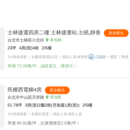
士林捷運四房二樓 士林捷運站,士紙,靜巷
黃金曝光
台北市士林區小北街
看地圖
23
坪
4房(室)4衛
2/5
樓
3小時前刷新
永慶房屋(股)公司
經紀人員
林聖棋
已認證
優質
降價
單價
73.39萬/坪，誠意屋主，降很大！
民權西電梯4房
黃金曝光
台北市中山區天祥路
看地圖
51.78
坪
3房(室)2廳2衛(另加蓋1房(室))
2/5
樓
3小時前刷新
有巢氏房屋
經紀人員
值班人員
單價
86.91萬/坪，比實價便宜2.6萬/坪！