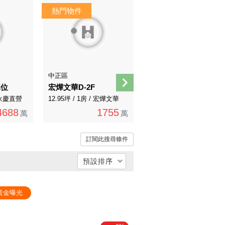
AI煥裝
AI導覽
中正區
萬華區
車位
宏燁文華D-2F
武成透天首選
/ 永慶直營
12.95坪 / 1房 / 宏燁文華
17.02坪 / 0房 / 永慶直營
4688
1755
1510
萬
萬
1770萬
萬
訂閱此搜尋條件
預設排序
總價低 → 高
黃金曝光
總價高 → 低
單價低 → 高