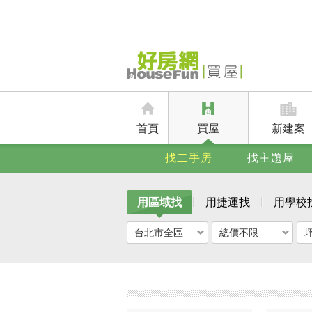
首頁
買屋
新建案
找二手房
找主題屋
用區域找
用捷運找
用學校
台北市全區
總價不限