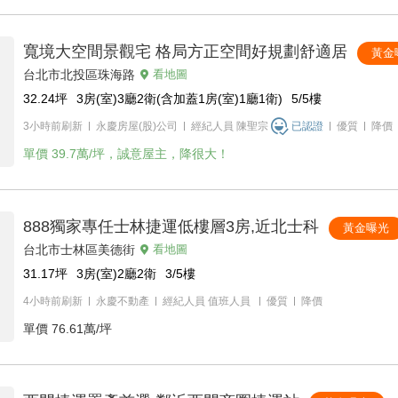
寬境大空間景觀宅 格局方正空間好規劃舒適居
黃金
台北市北投區珠海路
看地圖
32.24
坪
3房(室)3廳2衛(含加蓋1房(室)1廳1衛)
5/5
樓
3小時前刷新
永慶房屋(股)公司
經紀人員
陳聖宗
已認證
優質
降價
單價
39.7萬/坪，誠意屋主，降很大！
888獨家專任士林捷運低樓層3房,近北士科
黃金曝光
台北市士林區美德街
看地圖
31.17
坪
3房(室)2廳2衛
3/5
樓
4小時前刷新
永慶不動產
經紀人員
值班人員
優質
降價
單價
76.61萬/坪