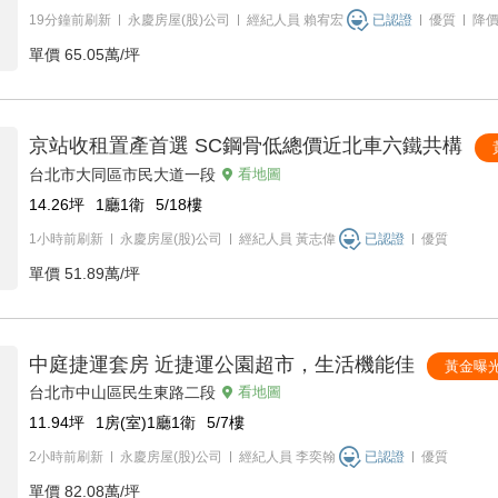
19分鐘前刷新
永慶房屋(股)公司
經紀人員
賴宥宏
已認證
優質
降
單價
65.05萬/坪
京站收租置產首選 SC鋼骨低總價近北車六鐵共構
台北市大同區市民大道一段
看地圖
14.26
坪
1廳1衛
5/18
樓
1小時前刷新
永慶房屋(股)公司
經紀人員
黃志偉
已認證
優質
單價
51.89萬/坪
中庭捷運套房 近捷運公園超市，生活機能佳
黃金曝
台北市中山區民生東路二段
看地圖
11.94
坪
1房(室)1廳1衛
5/7
樓
2小時前刷新
永慶房屋(股)公司
經紀人員
李奕翰
已認證
優質
單價
82.08萬/坪