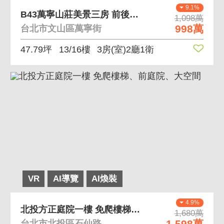
9.1%
B43萬寧山莊美景三房 前後大陽台、採光通風佳/
1,098萬
998萬
台北市文山區萬寧街
47.79坪
13/16樓
3房(室)2廳1衛
VR
AI導覽
AI煥裝
4.9%
北投方正庭院一樓 免爬樓梯、前庭院、大空間
1,680萬
1,598萬
台北市北投區石仙路