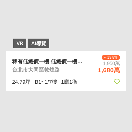
VR
AI導覽
13.8%
稀有低總價一樓 低總價一樓住辦好使用
1,950萬
1,680萬
台北市大同區敦煌路
24.79坪
B1~1/7樓
1廳1衛