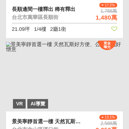
17.2%
長順邊間一樓釋出 稀有釋出
1,788萬
1,480萬
台北市萬華區長順街
21.09坪
1/4樓
2廳1衛
黃金
曝光
VR
AI導覽
13.1%
景美寧靜首選一樓 天然瓦斯好方便、公園綠地好愜意
2,588萬