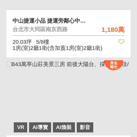
中山捷運小品 捷運旁鄰心中山藝術步道誠品百貨
1,180萬
台北市大同區南京西路
20.03坪
5/8樓
1房(室)2廳1衛
(含加蓋1房(室)2廳1衛)
黃金
曝光
VR
AI導覽
AI煥裝
影音