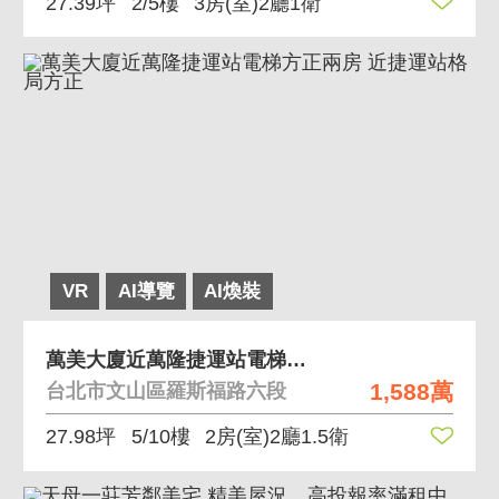
27.39坪
2/5樓
3房(室)2廳1衛
VR
AI導覽
AI煥裝
萬美大廈近萬隆捷運站電梯方正兩房 近捷運站格局方正
1,588萬
台北市文山區羅斯福路六段
27.98坪
5/10樓
2房(室)2廳1.5衛