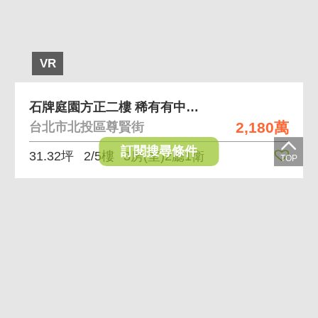
VR
石牌庭園方正二樓 稀有有中庭社區，低樓層膝蓋救星
2,180萬
台北市北投區尊賢街
訂閱搜尋條件
31.32坪
2/5樓
3房(室)2廳1衛