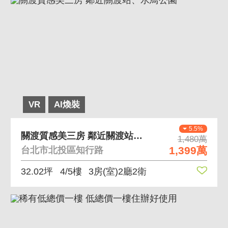
VR
AI煥裝
5.5%
關渡質感美三房 鄰近關渡站、水鳥公園
1,480萬
1,399萬
台北市北投區知行路
32.02坪
4/5樓
3房(室)2廳2衛