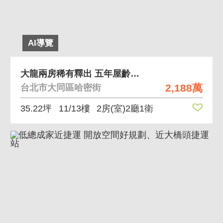
AI導覽
大龍兩房稀有釋出 五年屋齡，有裝潢可以直接入住
2,188萬
台北市大同區哈密街
35.22坪
11/13樓
2房(室)2廳1衛