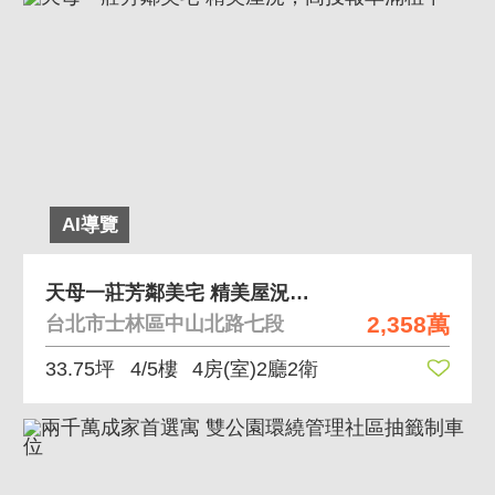
AI導覽
天母一莊芳鄰美宅 精美屋況，高投報率滿租中
2,358萬
台北市士林區中山北路七段
33.75坪
4/5樓
4房(室)2廳2衛