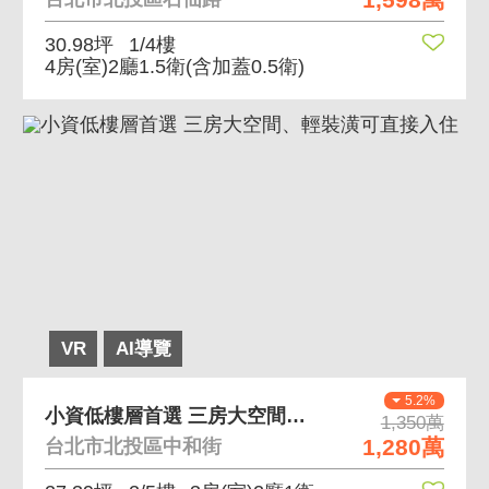
30.98坪
1/4樓
4房(室)2廳1.5衛
(含加蓋0.5衛)
VR
AI導覽
5.2%
小資低樓層首選 三房大空間、輕裝潢可直接入住
1,350萬
1,280萬
台北市北投區中和街