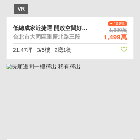
VR
10.8%
低總成家近捷運 開放空間好規劃、近大橋頭捷運站
1,680萬
1,499萬
台北市大同區重慶北路三段
21.47坪
3/5樓
2廳1衛