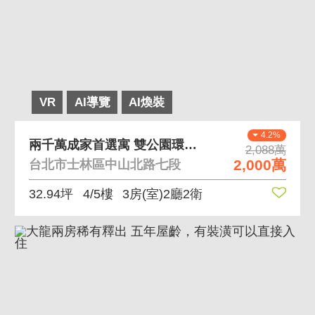
VR
AI導覽
AI煥裝
4.2%
兩千萬成家首選寓 雙公園環繞管理社區抽籤制車位
2,088萬
2,000萬
台北市士林區中山北路七段
32.94坪
4/5樓
3房(室)2廳2衛