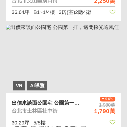
2,250萬
台北市文山區溪口街
36.64坪
B1~1/4樓
3房(室)2廳4衛
VR
AI導覽
9.6%
出價來談面公園宅 公園第一排，邊間採光通風佳
1,980萬
1,790萬
台北市士林區社中街
30.29坪
5/5樓