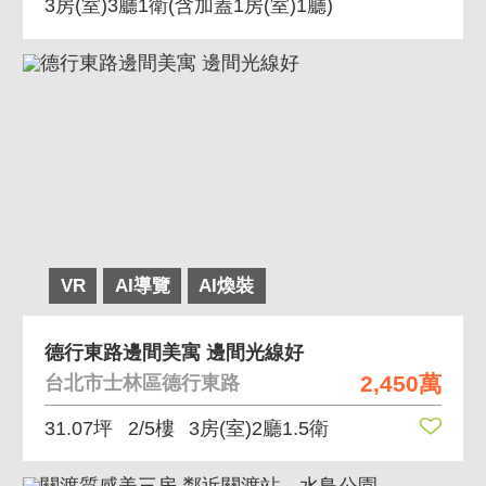
3房(室)3廳1衛
(含加蓋1房(室)1廳)
VR
AI導覽
AI煥裝
德行東路邊間美寓 邊間光線好
2,450萬
台北市士林區德行東路
31.07坪
2/5樓
3房(室)2廳1.5衛